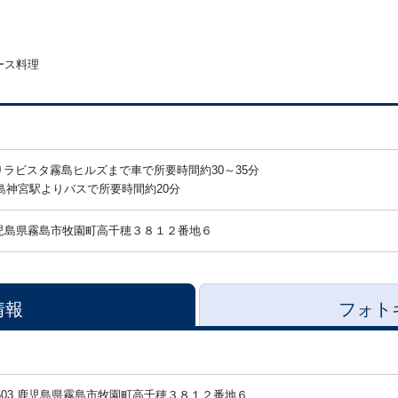
ース料理
ラビスタ霧島ヒルズまで車で所要時間約30～35分
島神宮駅よりバスで所要時間約20分
児島県霧島市牧園町高千穂３８１２番地６
情報
フォト
-6603 鹿児島県霧島市牧園町高千穂３８１２番地６