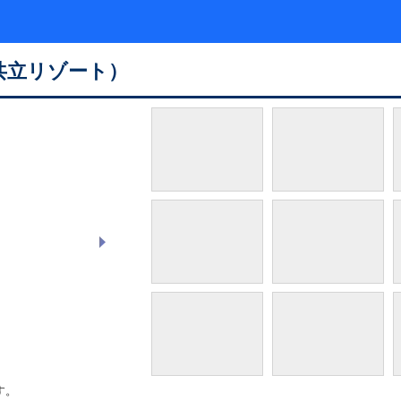
共立リゾート）
ツインルーム
す。