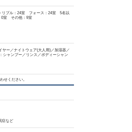
トリプル：24室 フォース：24室 5名以
0室 その他：9室
ヤー／ナイトウェア(大人用)／加湿器／
客室：シャンプー／リンス／ボディーシャン
わせください。
眠症など