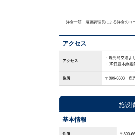
洋食一筋 遠藤調理長による洋食のコ
アクセス
ア
ク
鹿児島空港より
アクセス
セ
JR日豊本線霧
ス
住所
〒899-6603
鹿
施設
基本情報
基
本
住所
〒899