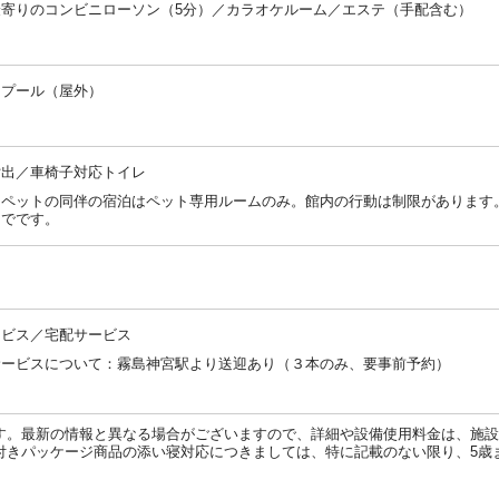
最寄りのコンビニローソン（5分）／カラオケルーム／エステ（手配含む）
：
／プール（屋外）
：
貸出／車椅子対応トイレ
：ペットの同伴の宿泊はペット専用ルームのみ。館内の行動は制限があります
までです。
：
ービス／宅配サービス
サービスについて：霧島神宮駅より送迎あり（３本のみ、要事前予約）
：
す。最新の情報と異なる場合がございますので、詳細や設備使用料金は、施設
付きパッケージ商品の添い寝対応につきましては、特に記載のない限り、5歳