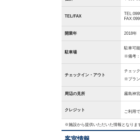
情
報
TEL:099
TEL/FAX
FAX:099
開業年
2018年
駐車可能
駐車場
※備考
チェック
チェックイン・アウト
※プラ
周辺の見所
霧島神宮
クレジット
ご利用
※施設から提供いただいた情報となりま
客室情報