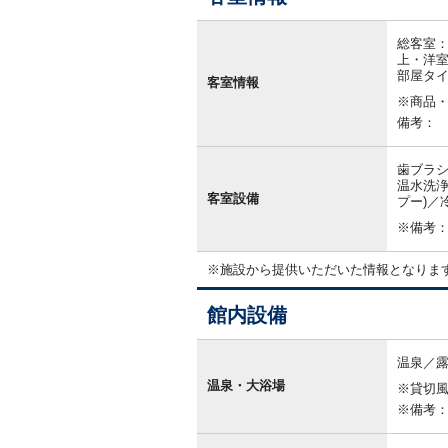
客
室
総客室：
情
上・洋室
報
部屋タ
客室情報
※商品
備考：
歯ブラシ
温水洗浄
客室設備
プー)／
※備考
※施設から提供いただいた情報となりま
館内設備
館
内
温泉／
設
温泉・大浴場
※貸切
備
※備考：