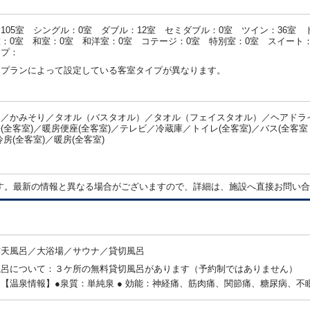
105室 シングル：0室 ダブル：12室 セミダブル：0室 ツイン：36室 
：0室 和室：0室 和洋室：0室 コテージ：0室 特別室：0室 スイート：
イプ：
・プランによって設定している客室タイプが異なります。
／かみそり／タオル（バスタオル）／タオル（フェイスタオル）／ヘアドライ
(全客室)／暖房便座(全客室)／テレビ／冷蔵庫／トイレ(全客室)／バス(全
冷房(全客室)／暖房(全客室)
：
す。最新の情報と異なる場合がございますので、詳細は、施設へ直接お問い合
露天風呂／大浴場／サウナ／貸切風呂
風呂について：３ケ所の無料貸切風呂があります（予約制ではありません）
【温泉情報】●泉質：単純泉 ● 効能：神経痛、筋肉痛、関節痛、糖尿病、不