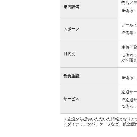
売店／
館内設備
※備考
プール
スポーツ
※備考
車椅子
目的別
※備考
が２頭
飲食施設
※備考
送迎サ
サービス
※送迎
※備考
※施設から提供いただいた情報となりま
※ダイナミックパッケージなど、航空便