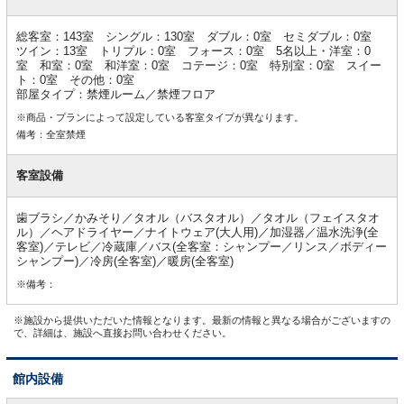
情
報
総客室：143室 シングル：130室 ダブル：0室 セミダブル：0室
ツイン：13室 トリプル：0室 フォース：0室 5名以上・洋室：0
室 和室：0室 和洋室：0室 コテージ：0室 特別室：0室 スイー
ト：0室 その他：0室
部屋タイプ：禁煙ルーム／禁煙フロア
※商品・プランによって設定している客室タイプが異なります。
備考：全室禁煙
客室設備
歯ブラシ／かみそり／タオル（バスタオル）／タオル（フェイスタオ
ル）／ヘアドライヤー／ナイトウェア(大人用)／加湿器／温水洗浄(全
客室)／テレビ／冷蔵庫／バス(全客室：シャンプー／リンス／ボディー
シャンプー)／冷房(全客室)／暖房(全客室)
※備考：
※施設から提供いただいた情報となります。最新の情報と異なる場合がございますの
で、詳細は、施設へ直接お問い合わせください。
館内設備
館