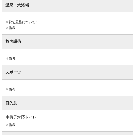
内
温泉・大浴場
設
備
※貸切風呂について：
※備考：
館内設備
※備考：
スポーツ
※備考：
目的別
車椅子対応トイレ
※備考：