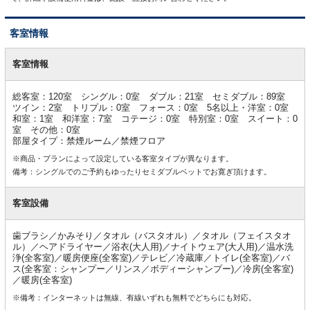
客室情報
客
室
客室情報
情
報
総客室：120室 シングル：0室 ダブル：21室 セミダブル：89室
ツイン：2室 トリプル：0室 フォース：0室 5名以上・洋室：0室
和室：1室 和洋室：7室 コテージ：0室 特別室：0室 スイート：0
室 その他：0室
部屋タイプ：禁煙ルーム／禁煙フロア
※商品・プランによって設定している客室タイプが異なります。
備考：シングルでのご予約もゆったりセミダブルベットでお寛ぎ頂けます。
客室設備
歯ブラシ／かみそり／タオル（バスタオル）／タオル（フェイスタオ
ル）／ヘアドライヤー／浴衣(大人用)／ナイトウェア(大人用)／温水洗
浄(全客室)／暖房便座(全客室)／テレビ／冷蔵庫／トイレ(全客室)／バ
ス(全客室：シャンプー／リンス／ボディーシャンプー)／冷房(全客室)
／暖房(全客室)
※備考：インターネットは無線、有線いずれも無料でどちらにも対応。