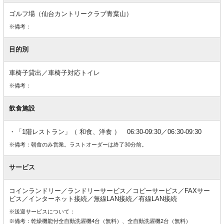
ゴルフ場（仙台カントリークラブ青葉山）
※備考：
目的別
車椅子貸出／車椅子対応トイレ
※備考：
飲食施設
「1階レストラン」（ 和食、洋食 ） 06:30-09:30／06:30-09:30
※備考：朝食のみ営業。ラストオーダーは終了30分前。
サービス
コインランドリー／ランドリーサービス／コピーサービス／FAXサー
ビス／インターネット接続／無線LAN接続／有線LAN接続
※送迎サービスについて：
※備考：乾燥機能付全自動洗濯機4台（無料）、全自動洗濯機2台（無料）