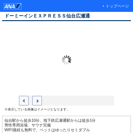
トップページ
ドーミーインＥＸＰＲＥＳＳ仙台広瀬通
外観・夜
禁煙シン
※表示している画像はイメージとなります。
仙台駅から徒歩10分、地下鉄広瀬通駅からは徒歩1分
男性専用浴場、サウナ完備
WIFI接続も無料で、ベットはゆったりセミダブル