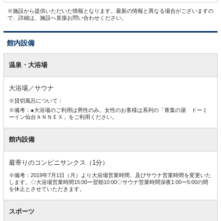
※施設から提供いただいた情報となります。最新の情報と異なる場合がございますの
で、詳細は、施設へ直接お問い合わせください。
館内設備
館
内
温泉・大浴場
設
備
大浴場／サウナ
※貸切風呂について：
※備考：●大浴場のご利用は男性のみ。女性のお客様は系列の「青葉の湯 ドーミ
ーイン仙台ＡＮＮＥＸ」をご利用ください。
館内設備
最寄りのコンビニサンクス（1分）
※備考：2019年7月1日（月）より大浴場営業時間、及びサウナ営業時間を変更いた
します。◇大浴場営業時間15:00ー翌朝10:00◇サウナ営業時間深夜1:00ー5:00の間
を休止とさせていただきます。
スポーツ