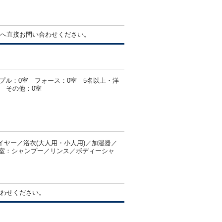
へ直接お問い合わせください。
プル：0室 フォース：0室 5名以上・洋
室 その他：0室
ヤー／浴衣(大人用・小人用)／加湿器／
部客室：シャンプー／リンス／ボディーシャ
わせください。