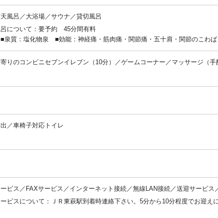
露天風呂／大浴場／サウナ／貸切風呂
呂について：要予約 45分間有料
：■泉質：塩化物泉 ■効能：神経痛・筋肉痛・関節痛・五十肩・関節のこわば
寄りのコンビニセブンイレブン（10分）／ゲームコーナー／マッサージ（手
：
：
貸出／車椅子対応トイレ
：
：
ービス／FAXサービス／インターネット接続／無線LAN接続／送迎サービス
ービスについて：ＪＲ東萩駅到着時連絡下さい。5分から10分程度でお迎え
：