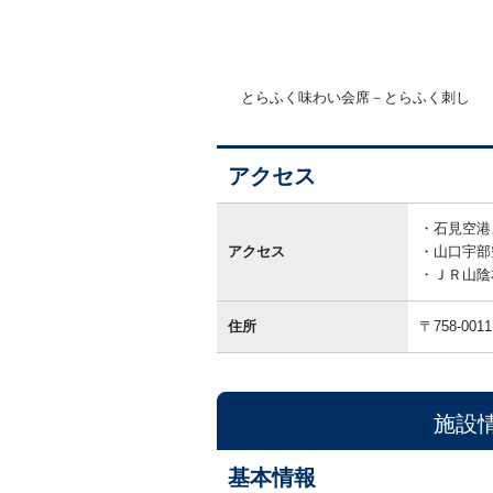
とらふく味わい会席－とらふく刺し
アクセス
ア
ク
石見空港
セ
アクセス
山口宇部
ス
ＪＲ山陰
住所
〒758-0011
施設
基本情報