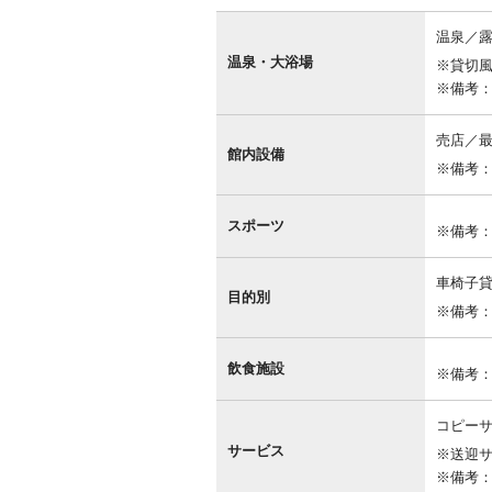
館
内
温泉／
設
温泉・大浴場
※貸切風
備
※備考
売店／最
館内設備
※備考
スポーツ
※備考
車椅子
目的別
※備考
飲食施設
※備考
コピーサ
サービス
※送迎サ
※備考