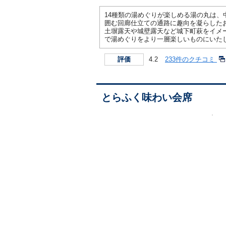
14種類の湯めぐりが楽しめる湯の丸は、
囲む回廊仕立ての通路に趣向を凝らした
土塀露天や城壁露天など城下町萩をイメ
で湯めぐりをより一層楽しいものにいた
4.2
233件のクチコミ
評価
とらふく味わい会席