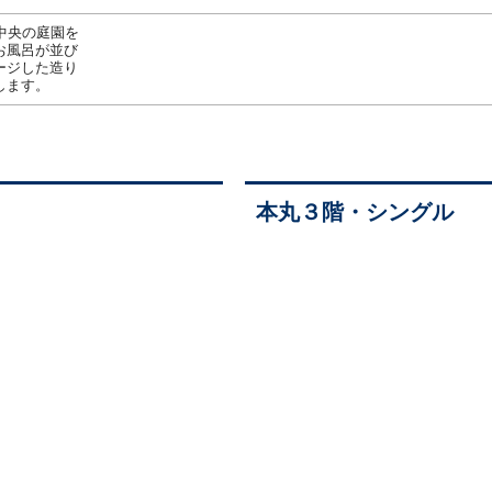
中央の庭園を
お風呂が並び
ージした造り
します。
本丸３階・シングル