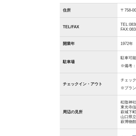
基
本
住所
〒758
情
報
TEL:083
TEL/FAX
FAX:083
開業年
1972年
駐車可能
駐車場
※備考
チェック
チェックイン・アウト
※プラ
松陰神社
東光寺(
周辺の見所
萩城下町
山口県立
萩博物館