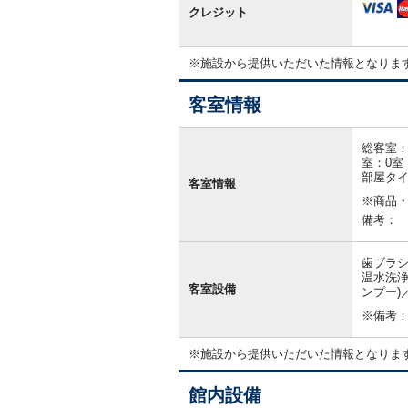
クレジット
※施設から提供いただいた情報となりま
客室情報
客
室
総客室：
情
室：0室
報
部屋タ
客室情報
※商品
備考：
歯ブラシ
温水洗浄
客室設備
ンプー)
※備考
※施設から提供いただいた情報となりま
館内設備