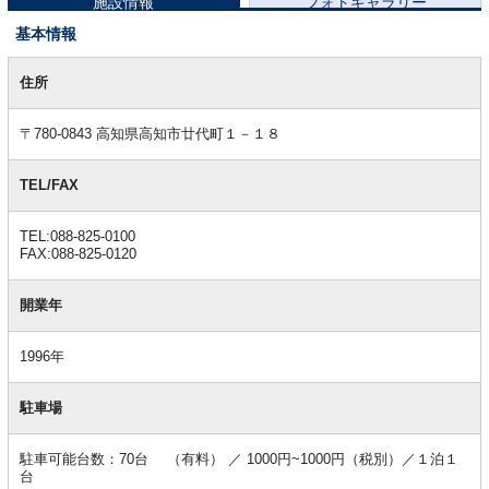
施設情報
フォトギャラリー
基本情報
基
本
住所
情
報
〒780-0843 高知県高知市廿代町１－１８
TEL/FAX
TEL:088-825-0100
FAX:088-825-0120
開業年
1996年
駐車場
駐車可能台数：70台 （有料） ／ 1000円~1000円（税別）／１泊１
台