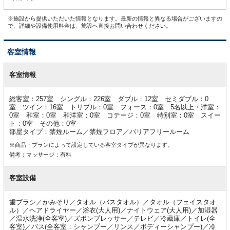
※施設から提供いただいた情報となります。最新の情報と異なる場合がございますの
で、詳細や設備使用料金は、施設へ直接お問い合わせください。
客室情報
客
室
客室情報
情
報
総客室：257室 シングル：226室 ダブル：12室 セミダブル：0
室 ツイン：16室 トリプル：0室 フォース：0室 5名以上・洋室：
0室 和室：0室 和洋室：0室 コテージ：0室 特別室：0室 スイー
ト：0室 その他：0室
部屋タイプ：禁煙ルーム／禁煙フロア／バリアフリールーム
※商品・プランによって設定している客室タイプが異なります。
備考：マッサージ：有料
客室設備
歯ブラシ／かみそり／タオル（バスタオル）／タオル（フェイスタオ
ル）／ヘアドライヤー／浴衣(大人用)／ナイトウェア(大人用)／加湿器
／温水洗浄(全客室)／ズボンプレッサー／テレビ／冷蔵庫／トイレ(全
客室)／バス(全客室：シャンプー／リンス／ボディーシャンプー)／冷