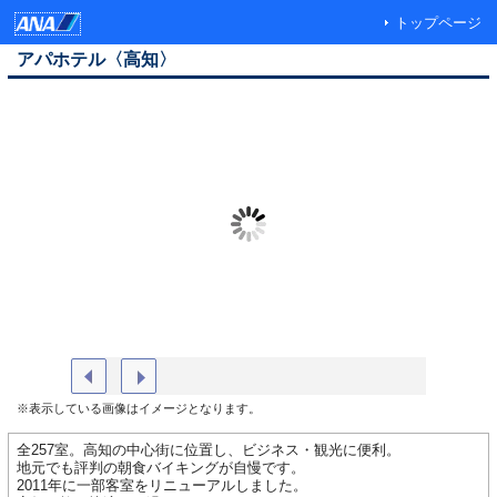
トップページ
アパホテル〈高知〉
和洋朝食バイキング（イメージ）
アパホテ
※表示している画像はイメージとなります。
全257室。高知の中心街に位置し、ビジネス・観光に便利。
地元でも評判の朝食バイキングが自慢です。
2011年に一部客室をリニューアルしました。