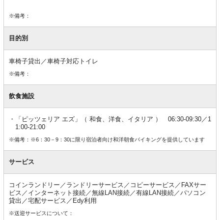
※備考：
目的別
車椅子貸出／車椅子対応トイレ
※備考：
飲食施設
「ピッツェリア エズ」（ 和食、洋食、イタリア ） 06:30-09:30／1
1:00-21:00
※備考：※6：30－9：30に限り宿泊者向け和洋朝食バイキングを提供しています
サービス
コインランドリー／ランドリーサービス／コピーサービス／FAXサー
ビス／インターネット接続／無線LAN接続／有線LAN接続／パソコン
貸出／宅配サービス／Edy利用
※送迎サービスについて：