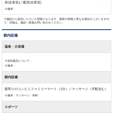
房(全客室)／暖房(全客室)
※備考：
※施設から提供いただいた情報となります。最新の情報と異なる場合がございますの
で、詳細は、施設へ直接お問い合わせください。
館内設備
館
内
温泉・大浴場
設
備
※貸切風呂について：
※備考：
館内設備
最寄りのコンビニファミリーマート（1分）／マッサージ（手配含む）
※備考：マッサージ：有料
スポーツ