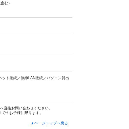
配含む）
ネット接続／無線LAN接続／パソコン貸出
へ直接お問い合わせください。
までのお子様に限ります。
▲ページトップへ戻る