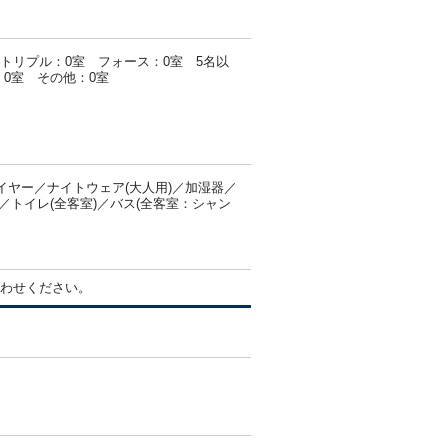
 トリプル：0室 フォース：0室 5名以
0室 その他：0室
ヤー／ナイトウェア(大人用)／加湿器／
／トイレ(全客室)／バス(全客室：シャン
わせください。