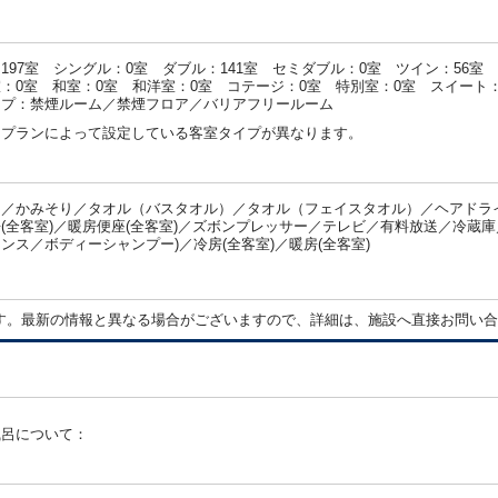
197室 シングル：0室 ダブル：141室 セミダブル：0室 ツイン：56室
：0室 和室：0室 和洋室：0室 コテージ：0室 特別室：0室 スイート：
イプ：禁煙ルーム／禁煙フロア／バリアフリールーム
・プランによって設定している客室タイプが異なります。
／かみそり／タオル（バスタオル）／タオル（フェイスタオル）／ヘアドライ
(全客室)／暖房便座(全客室)／ズボンプレッサー／テレビ／有料放送／冷蔵庫
ンス／ボディーシャンプー)／冷房(全客室)／暖房(全客室)
：
す。最新の情報と異なる場合がございますので、詳細は、施設へ直接お問い合
風呂について：
：