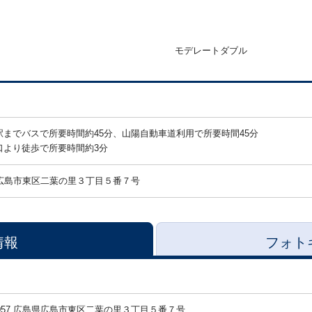
モデレートダブル
までバスで所要時間約45分、山陽自動車道利用で所要時間45分
口より徒歩で所要時間約3分
広島市東区二葉の里３丁目５番７号
情報
フォト
-0057 広島県広島市東区二葉の里３丁目５番７号