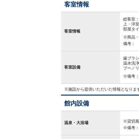
客室情報
客
室
総客室：
情
上・洋室
報
部屋タ
客室情報
※商品
備考：
歯ブラシ
温水洗浄
客室設備
プー／リ
※備考
※施設から提供いただいた情報となりま
館内設備
館
内
※貸切
設
温泉・大浴場
備
※備考