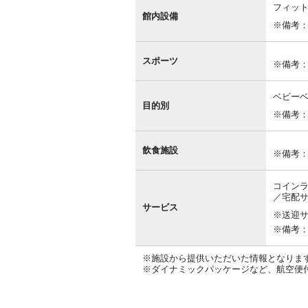
フィッ
館内設備
※備考
スポーツ
※備考
ベビー
目的別
※備考
飲食施設
※備考
コインラ
／宅配サ
サービス
※送迎
※備考
※施設から提供いただいた情報となりま
※ダイナミックパッケージなど、航空便