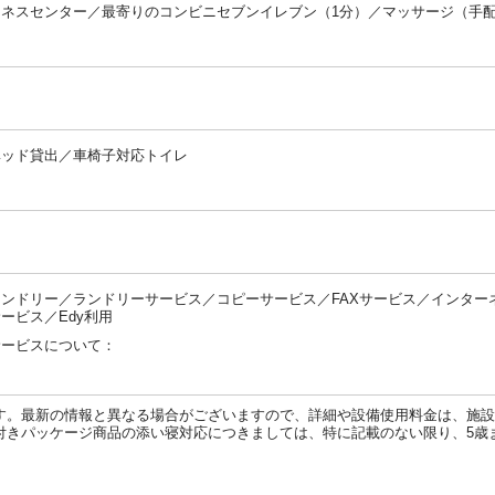
トネスセンター／最寄りのコンビニセブンイレブン（1分）／マッサージ（手
：
：
ベッド貸出／車椅子対応トイレ
：
：
ンドリー／ランドリーサービス／コピーサービス／FAXサービス／インター
ービス／Edy利用
サービスについて：
：
す。最新の情報と異なる場合がございますので、詳細や設備使用料金は、施設
付きパッケージ商品の添い寝対応につきましては、特に記載のない限り、5歳