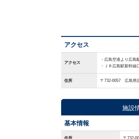
アクセス
ア
ク
広島空港より広島駅
アクセス
セ
ＪＲ広島駅新幹線
ス
住所
〒732-0057
広島県
施設
基本情報
基
本
住所
〒732