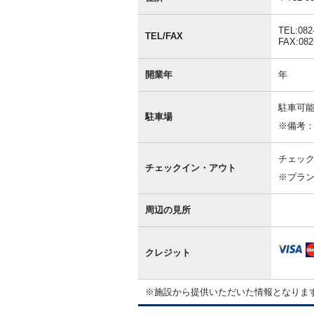
情
報
TEL:082
TEL/FAX
FAX:082
開業年
年
駐車可能
駐車場
※備考
チェック
チェックイン・アウト
※プラ
周辺の見所
クレジット
※施設から提供いただいた情報となりま