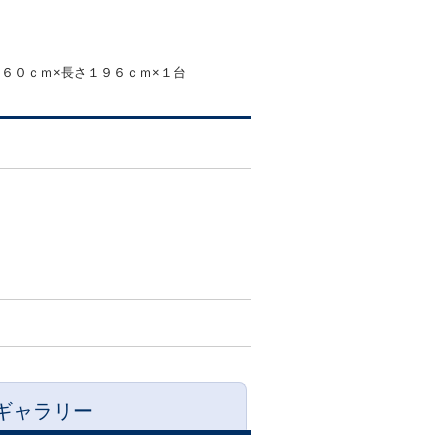
１６０ｃｍ×長さ１９６ｃｍ×１台
ギャラリー