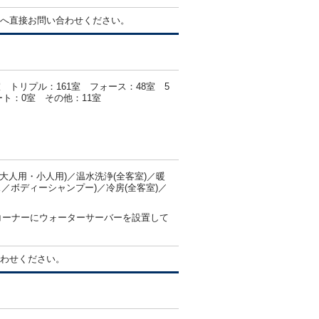
へ直接お問い合わせください。
 トリプル：161室 フォース：48室 5
ト：0室 その他：11室
人用・小人用)／温水洗浄(全客室)／暖
／ボディーシャンプー)／冷房(全客室)／
コーナーにウォーターサーバーを設置して
わせください。