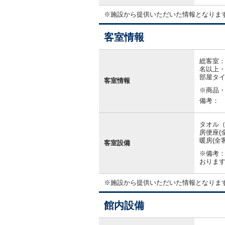
※施設から提供いただいた情報となりま
客室情報
客
室
総客室：
情
名以上・
報
部屋タ
客室情報
※商品
備考：
タオル（
房便座(
暖房(全
客室設備
※備考
おりま
※施設から提供いただいた情報となりま
館内設備
館