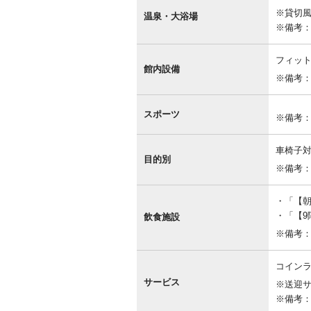
内
※貸切
設
温泉・大浴場
備
※備考
フィッ
館内設備
※備考：
スポーツ
※備考
車椅子
目的別
※備考
「【朝
「【9階
飲食施設
※備考
コインラ
サービス
※送迎
※備考