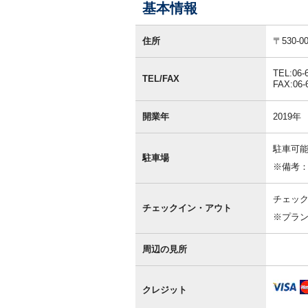
基本情報
基
本
住所
〒530
情
報
TEL:06-
TEL/FAX
FAX:06-
開業年
2019年
駐車可能
駐車場
※備考
チェック
チェックイン・アウト
※プラ
周辺の見所
クレジット