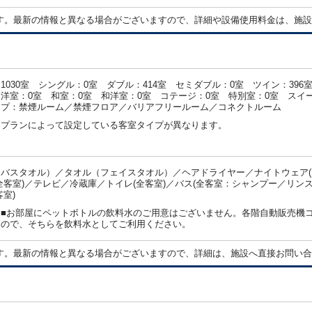
す。最新の情報と異なる場合がございますので、詳細や設備使用料金は、施設
1030室 シングル：0室 ダブル：414室 セミダブル：0室 ツイン：396室
洋室：0室 和室：0室 和洋室：0室 コテージ：0室 特別室：0室 スイー
イプ：禁煙ルーム／禁煙フロア／バリアフリールーム／コネクトルーム
・プランによって設定している客室タイプが異なります。
バスタオル）／タオル（フェイスタオル）／ヘアドライヤー／ナイトウェア(大
全客室)／テレビ／冷蔵庫／トイレ(全客室)／バス(全客室：シャンプー／リンス
客室)
：■お部屋にペットボトルの飲料水のご用意はございません。各階自動販売機
すので、そちらを飲料水としてご利用ください。
す。最新の情報と異なる場合がございますので、詳細は、施設へ直接お問い合