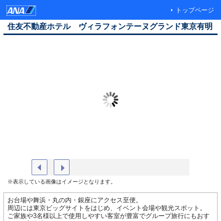
トップページ
住友不動産ホテル ヴィラフォンテーヌグランド東京有明
ゆうさりの湯メイン
ご朝食会
※表示している画像はイメージとなります。
お台場や舞浜・丸の内・銀座にアクセス至便。
周辺には東京ビッグサイトをはじめ、イベント会場や観光スポット。
ご家族や3名様以上で使用しやすい客室が豊富でグループ旅行にもおす