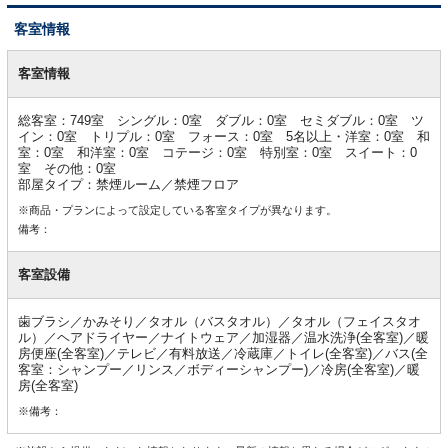
客室情報
客
室
客室情報
情
報
総客室：749室 シングル：0室 ダブル：0室 セミダブル：0室 ツ
イン：0室 トリプル：0室 フォース：0室 5名以上・洋室：0室 和
室：0室 和洋室：0室 コテージ：0室 特別室：0室 スイート：0
室 その他：0室
部屋タイプ：禁煙ルーム／禁煙フロア
※商品・プランによって設定している客室タイプが異なります。
備考：
客室設備
歯ブラシ／かみそり／タオル（バスタオル）／タオル（フェイスタオ
ル）／ヘアドライヤー／ナイトウェア／加湿器／温水洗浄(全客室)／暖
房便座(全客室)／テレビ／有料放送／冷蔵庫／トイレ(全客室)／バス(全
客室：シャンプー／リンス／ボディーシャンプー)／冷房(全客室)／暖
房(全客室)
※備考：