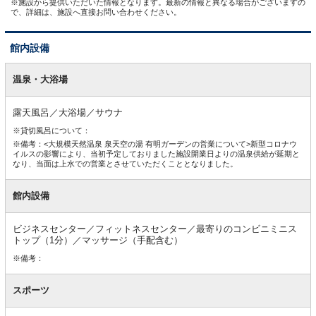
※施設から提供いただいた情報となります。最新の情報と異なる場合がございますの
で、詳細は、施設へ直接お問い合わせください。
館内設備
館
内
温泉・大浴場
設
備
露天風呂／大浴場／サウナ
※貸切風呂について：
※備考：<大規模天然温泉 泉天空の湯 有明ガーデンの営業について>新型コロナウ
イルスの影響により、当初予定しておりました施設開業日よりの温泉供給が延期と
なり、当面は上水での営業とさせていただくこととなりました。
館内設備
ビジネスセンター／フィットネスセンター／最寄りのコンビニミニス
トップ（1分）／マッサージ（手配含む）
※備考：
スポーツ