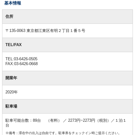
基本情報
基
本
住所
情
報
〒135-0063 東京都江東区有明２丁目１番５号
TEL/FAX
TEL:03-6426-0505
FAX:03-6426-0668
開業年
2020年
駐車場
駐車可能台数：89台 （有料） ／ 2273円~2273円（税別）／１泊１
台
※備考：滞在中の出入は自由です。駐車券をチェックイン時ご提示ください。