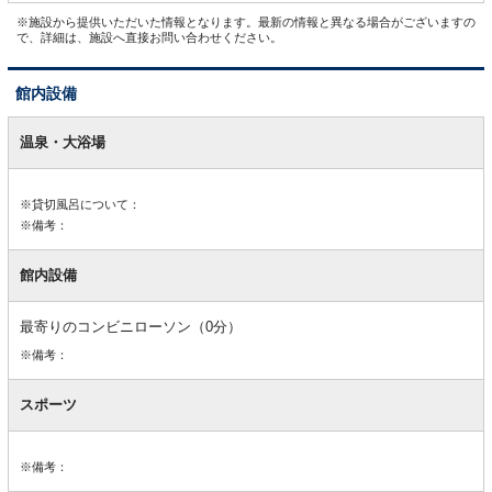
※施設から提供いただいた情報となります。最新の情報と異なる場合がございますの
で、詳細は、施設へ直接お問い合わせください。
館内設備
館
内
温泉・大浴場
設
備
※貸切風呂について：
※備考：
館内設備
最寄りのコンビニローソン（0分）
※備考：
スポーツ
※備考：