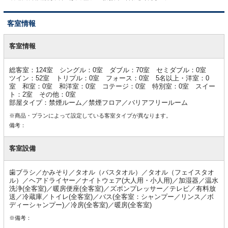
客室情報
客
室
客室情報
情
報
総客室：124室 シングル：0室 ダブル：70室 セミダブル：0室
ツイン：52室 トリプル：0室 フォース：0室 5名以上・洋室：0
室 和室：0室 和洋室：0室 コテージ：0室 特別室：0室 スイー
ト：2室 その他：0室
部屋タイプ：禁煙ルーム／禁煙フロア／バリアフリールーム
※商品・プランによって設定している客室タイプが異なります。
備考：
客室設備
歯ブラシ／かみそり／タオル（バスタオル）／タオル（フェイスタオ
ル）／ヘアドライヤー／ナイトウェア(大人用・小人用)／加湿器／温水
洗浄(全客室)／暖房便座(全客室)／ズボンプレッサー／テレビ／有料放
送／冷蔵庫／トイレ(全客室)／バス(全客室：シャンプー／リンス／ボ
ディーシャンプー)／冷房(全客室)／暖房(全客室)
※備考：