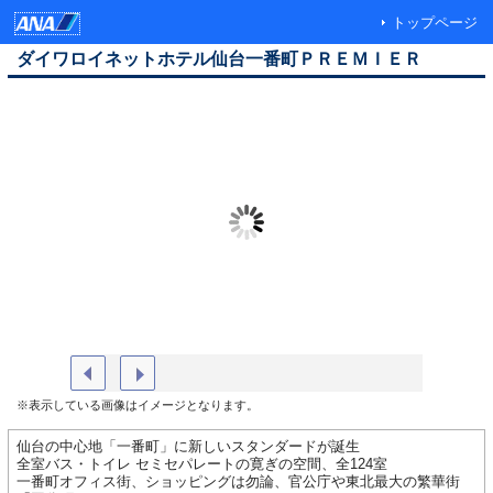
トップページ
ダイワロイネットホテル仙台一番町ＰＲＥＭＩＥＲ
外観
フロント
※表示している画像はイメージとなります。
仙台の中心地「一番町」に新しいスタンダードが誕生
全室バス・トイレ セミセパレートの寛ぎの空間、全124室
一番町オフィス街、ショッピングは勿論、官公庁や東北最大の繁華街