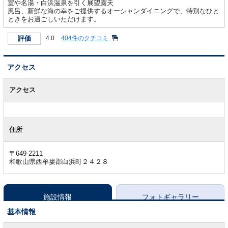
室や名湯・白浜温泉を引く展望露天
風呂、新鮮な海の幸をご提供するオーシャンダイニングで、特別なひと
ときをお過ごしいただけます。
評価
4.0
404件のクチコミ
アクセス
ア
ク
アクセス
セ
ス
住所
〒649-2211
和歌山県西牟婁郡白浜町２４２８
施設情報
フォトギャラリー
基本情報
基