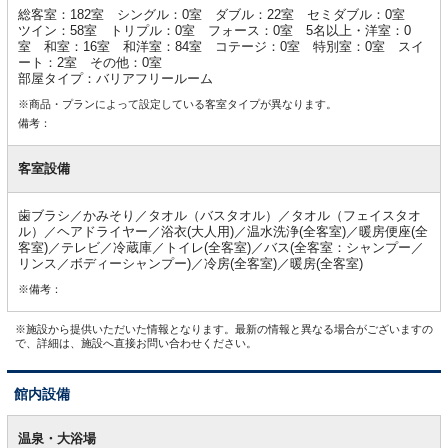
総客室：182室 シングル：0室 ダブル：22室 セミダブル：0室
ツイン：58室 トリプル：0室 フォース：0室 5名以上・洋室：0
室 和室：16室 和洋室：84室 コテージ：0室 特別室：0室 スイ
ート：2室 その他：0室
部屋タイプ：バリアフリールーム
※商品・プランによって設定している客室タイプが異なります。
備考：
客室設備
歯ブラシ／かみそり／タオル（バスタオル）／タオル（フェイスタオ
ル）／ヘアドライヤー／浴衣(大人用)／温水洗浄(全客室)／暖房便座(全
客室)／テレビ／冷蔵庫／トイレ(全客室)／バス(全客室：シャンプー／
リンス／ボディーシャンプー)／冷房(全客室)／暖房(全客室)
※備考：
※施設から提供いただいた情報となります。最新の情報と異なる場合がございますの
で、詳細は、施設へ直接お問い合わせください。
館内設備
館
内
温泉・大浴場