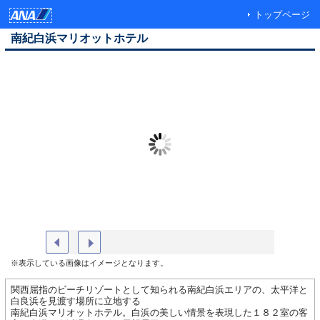
トップページ
南紀白浜マリオットホテル
外観 イメージ
ロビー
※表示している画像はイメージとなります。
関西屈指のビーチリゾートとして知られる南紀白浜エリアの、太平洋と
白良浜を見渡す場所に立地する
南紀白浜マリオットホテル。白浜の美しい情景を表現した１８２室の客