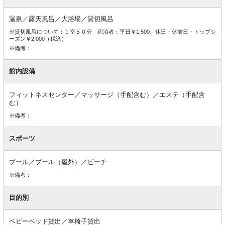
設
備
温泉／露天風呂／大浴場／貸切風呂
※貸切風呂について：１室５０分 宿泊者：平日￥1,500、休日・休前日・トップシ
ーズン￥2,000（税込）
※備考：
館内設備
フィットネスセンター／マッサージ（手配含む）／エステ（手配含
む）
※備考：
スポーツ
プール／プール（屋外）／ビーチ
※備考：
目的別
ベビーベッド貸出／車椅子貸出