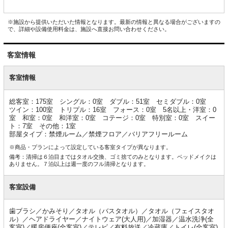
※施設から提供いただいた情報となります。最新の情報と異なる場合がございますの
で、詳細や設備使用料金は、施設へ直接お問い合わせください。
客室情報
客
室
客室情報
情
報
総客室：175室 シングル：0室 ダブル：51室 セミダブル：0室
ツイン：100室 トリプル：16室 フォース：0室 5名以上・洋室：0
室 和室：0室 和洋室：0室 コテージ：0室 特別室：0室 スイー
ト：7室 その他：1室
部屋タイプ：禁煙ルーム／禁煙フロア／バリアフリールーム
※商品・プランによって設定している客室タイプが異なります。
備考：清掃は６泊目まではタオル交換、ゴミ捨てのみとなります。ベッドメイクは
ありません。７泊以上は週一度のフル清掃となります。
客室設備
歯ブラシ／かみそり／タオル（バスタオル）／タオル（フェイスタオ
ル）／ヘアドライヤー／ナイトウェア(大人用)／加湿器／温水洗浄(全
客室)／暖房便座(全客室)／テレビ／有料放送／冷蔵庫／トイレ(全客室)