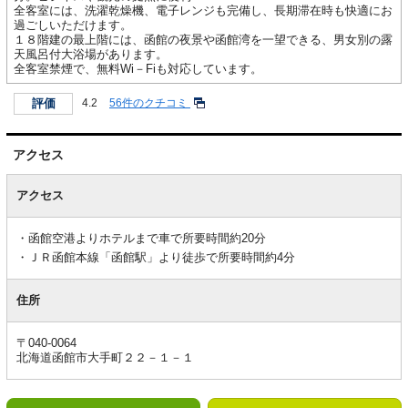
全客室には、洗濯乾燥機、電子レンジも完備し、長期滞在時も快適にお
過ごしいただけます。
１８階建の最上階には、函館の夜景や函館湾を一望できる、男女別の露
天風呂付大浴場があります。
全客室禁煙で、無料Wi－Fiも対応しています。
評価
4.2
56件のクチコミ
アクセス
ア
ク
アクセス
セ
ス
函館空港よりホテルまで車で所要時間約20分
ＪＲ函館本線「函館駅」より徒歩で所要時間約4分
住所
〒040-0064
北海道函館市大手町２２－１－１