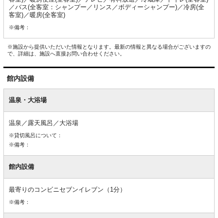
／バス(全客室：シャンプー／リンス／ボディーシャンプー)／冷房(全
客室)／暖房(全客室)
※備考：
※施設から提供いただいた情報となります。最新の情報と異なる場合がございますの
で、詳細は、施設へ直接お問い合わせください。
館内設備
館
内
温泉・大浴場
設
備
温泉／露天風呂／大浴場
※貸切風呂について：
※備考：
館内設備
最寄りのコンビニセブンイレブン（1分）
※備考：