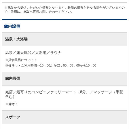
※施設から提供いただいた情報となります。最新の情報と異なる場合がございますの
で、詳細は、施設へ直接お問い合わせください。
館内設備
館
内
温泉・大浴場
設
備
温泉／露天風呂／大浴場／サウナ
※貸切風呂について：
※備考：・ご利用時間⇒15：00から02：00、05：00から10：00
館内設備
売店／最寄りのコンビニファミリーマート（8分）／マッサージ（手配
含む）
※備考：
スポーツ