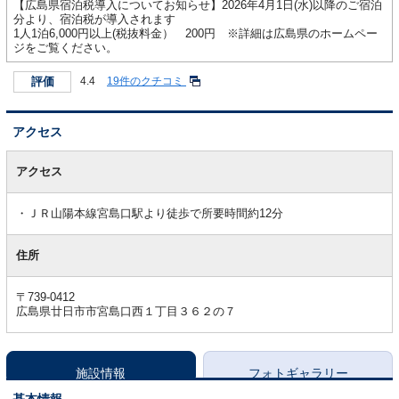
【広島県宿泊税導入についてお知らせ】2026年4月1日(水)以降のご宿泊
分より、宿泊税が導入されます
1人1泊6,000円以上(税抜料金） 200円 ※詳細は広島県のホームペー
ジをご覧ください。
評価
4.4
19件のクチコミ
アクセス
ア
ク
アクセス
セ
ス
ＪＲ山陽本線宮島口駅より徒歩で所要時間約12分
住所
〒739-0412
広島県廿日市市宮島口西１丁目３６２の７
施設情報
フォトギャラリー
基本情報