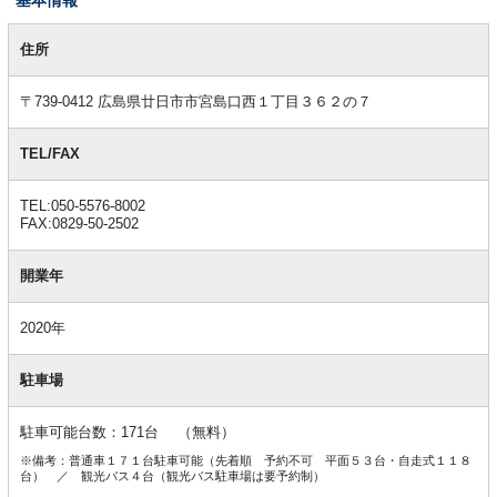
基
本
住所
情
報
〒739-0412 広島県廿日市市宮島口西１丁目３６２の７
TEL/FAX
TEL:050-5576-8002
FAX:0829-50-2502
開業年
2020年
駐車場
駐車可能台数：171台 （無料）
※備考：普通車１７１台駐車可能（先着順 予約不可 平面５３台・自走式１１８
台） ／ 観光バス４台（観光バス駐車場は要予約制）