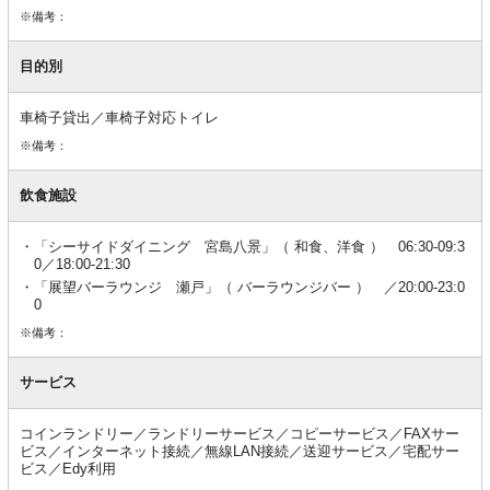
※備考：
目的別
車椅子貸出／車椅子対応トイレ
※備考：
飲食施設
「シーサイドダイニング 宮島八景」（ 和食、洋食 ） 06:30-09:3
0／18:00-21:30
「展望バーラウンジ 瀬戸」（ バーラウンジバー ） ／20:00-23:0
0
※備考：
サービス
コインランドリー／ランドリーサービス／コピーサービス／FAXサー
ビス／インターネット接続／無線LAN接続／送迎サービス／宅配サー
ビス／Edy利用