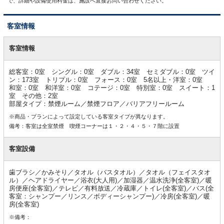
で、詳細や設備使用料金は、施設へ直接お問い合わせください。
客室情報
客
室
客室情報
情
報
総客室：0室 シングル：0室 ダブル：34室 セミダブル：0室 ツイ
ン：173室 トリプル：0室 フォース：0室 5名以上・洋室：0室
和室：0室 和洋室：0室 コテージ：0室 特別室：0室 スイート：1
室 その他：2室
部屋タイプ：禁煙ルーム／禁煙フロア／バリアフリールーム
※商品・プランによって設定している客室タイプが異なります。
備考：客室は全室禁煙 喫煙コーナーは１・２・４・５・７階に設置
客室設備
歯ブラシ／かみそり／タオル（バスタオル）／タオル（フェイスタオ
ル）／ヘアドライヤー／浴衣(大人用)／加湿器／温水洗浄(全客室)／暖
房便座(全客室)／テレビ／有料放送／冷蔵庫／トイレ(全客室)／バス(全
客室：シャンプー／リンス／ボディーシャンプー)／冷房(全客室)／暖
房(全客室)
※備考：