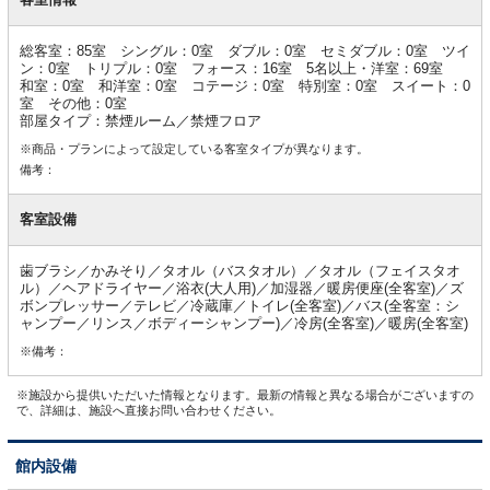
情
報
総客室：85室 シングル：0室 ダブル：0室 セミダブル：0室 ツイ
ン：0室 トリプル：0室 フォース：16室 5名以上・洋室：69室
和室：0室 和洋室：0室 コテージ：0室 特別室：0室 スイート：0
室 その他：0室
部屋タイプ：禁煙ルーム／禁煙フロア
※商品・プランによって設定している客室タイプが異なります。
備考：
客室設備
歯ブラシ／かみそり／タオル（バスタオル）／タオル（フェイスタオ
ル）／ヘアドライヤー／浴衣(大人用)／加湿器／暖房便座(全客室)／ズ
ボンプレッサー／テレビ／冷蔵庫／トイレ(全客室)／バス(全客室：シ
ャンプー／リンス／ボディーシャンプー)／冷房(全客室)／暖房(全客室)
※備考：
※施設から提供いただいた情報となります。最新の情報と異なる場合がございますの
で、詳細は、施設へ直接お問い合わせください。
館内設備