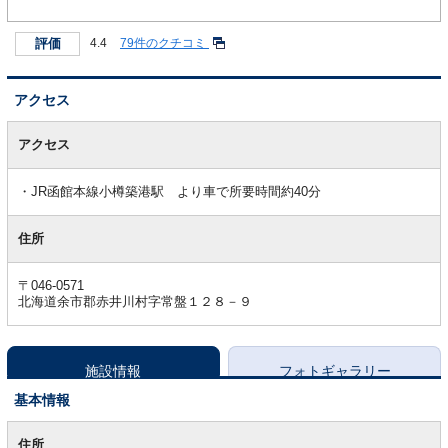
評価
4.4
79件のクチコミ
アクセス
ア
ク
アクセス
セ
ス
JR函館本線小樽築港駅 より車で所要時間約40分
住所
〒046-0571
北海道余市郡赤井川村字常盤１２８－９
施設情報
フォトギャラリー
基本情報
基
本
住所