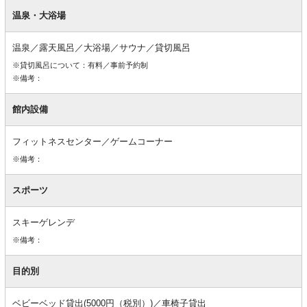
館
内
温泉・大浴場
設
備
温泉／露天風呂／大浴場／サウナ／貸切風呂
※貸切風呂について：有料／事前予約制
※備考：
館内設備
フィットネスセンター／ゲームコーナー
※備考：
スポーツ
スキーゲレンデ
※備考：
目的別
ベビーベッド貸出(5000円（税別）)／車椅子貸出