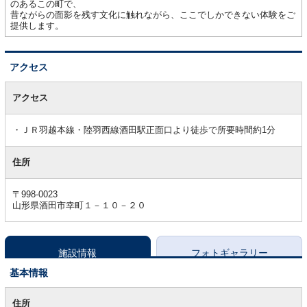
のあるこの町で、
昔ながらの面影を残す文化に触れながら、ここでしかできない体験をご
提供します。
アクセス
ア
ク
アクセス
セ
ス
ＪＲ羽越本線・陸羽西線酒田駅正面口より徒歩で所要時間約1分
住所
〒998-0023
山形県酒田市幸町１－１０－２０
施設情報
フォトギャラリー
基本情報
基
本
住所