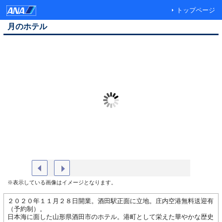
トップページ
月のホテル
月のホテル外観
コンフォ
※表示している画像はイメージとなります。
２０２０年１１月２８日開業。酒田駅正面に立地。庄内空港無料送迎有
（予約制）。
日本海に面した山形県酒田市のホテル。港町として栄えた華やかな歴史