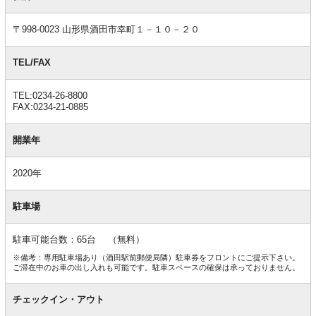
情
報
〒998-0023 山形県酒田市幸町１－１０－２０
TEL/FAX
TEL:0234-26-8800
FAX:0234-21-0885
開業年
2020年
駐車場
駐車可能台数：65台 （無料）
※備考：専用駐車場あり（酒田駅前郵便局隣）駐車券をフロントにご提示下さい。
ご滞在中のお車の出し入れも可能です。駐車スペースの確保は承っておりません。
チェックイン・アウト