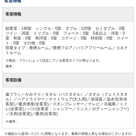
客室情報
客
室
客室情報
情
報
総客室：146室 シングル：0室 ダブル：120室 セミダブル：0室
ツイン：26室 トリプル：0室 フォース：0室 5名以上・洋室：0
室 和室：0室 和洋室：0室 コテージ：0室 特別室：0室 スイー
ト：0室 その他：0室
部屋タイプ：禁煙ルーム／禁煙フロア／バリアフリールーム／コネク
トルーム
※商品・プランによって設定している客室タイプが異なります。
備考：
客室設備
歯ブラシ／かみそり／タオル（バスタオル）／タオル（フェイスタオ
ル）／ヘアドライヤー／ナイトウェア(大人用)／加湿器／温水洗浄(全
客室)／暖房便座(全客室)／ズボンプレッサー／テレビ／冷蔵庫／トイ
レ(全客室)／バス(全客室：シャンプー／リンス／ボディーシャンプー)
／冷房(全客室)／暖房(全客室)
※備考：
※施設から提供いただいた情報となります。最新の情報と異なる場合がございますの