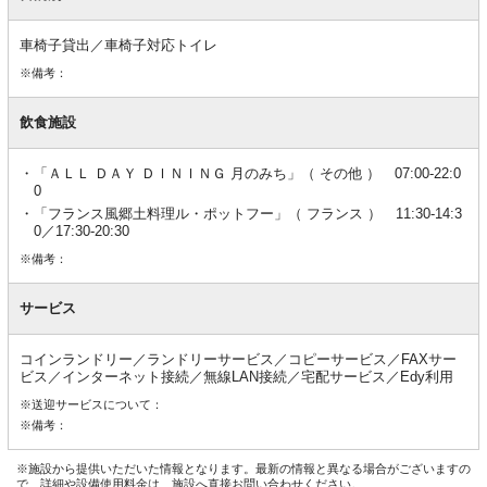
車椅子貸出／車椅子対応トイレ
※備考：
飲食施設
「ＡＬＬ ＤＡＹ ＤＩＮＩＮＧ 月のみち」（ その他 ） 07:00-22:0
0
「フランス風郷土料理ル・ポットフー」（ フランス ） 11:30-14:3
0／17:30-20:30
※備考：
サービス
コインランドリー／ランドリーサービス／コピーサービス／FAXサー
ビス／インターネット接続／無線LAN接続／宅配サービス／Edy利用
※送迎サービスについて：
※備考：
※施設から提供いただいた情報となります。最新の情報と異なる場合がございますの
で、詳細や設備使用料金は、施設へ直接お問い合わせください。