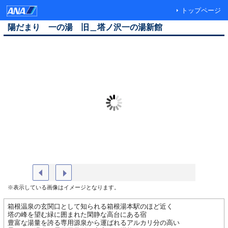
トップページ
陽だまり 一の湯 旧＿塔ノ沢一の湯新館
外観
露天風呂
※表示している画像はイメージとなります。
箱根温泉の玄関口として知られる箱根湯本駅のほど近く
塔の峰を望む緑に囲まれた閑静な高台にある宿
豊富な湯量を誇る専用源泉から運ばれるアルカリ分の高い