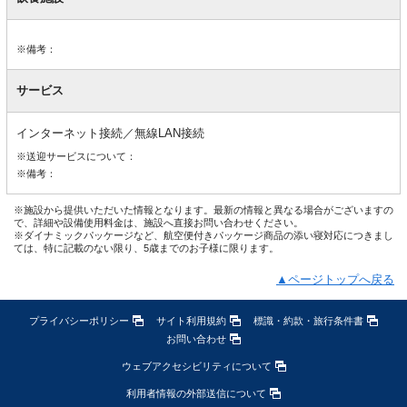
※備考：
サービス
インターネット接続／無線LAN接続
※送迎サービスについて：
※備考：
※施設から提供いただいた情報となります。最新の情報と異なる場合がございますの
で、詳細や設備使用料金は、施設へ直接お問い合わせください。
※ダイナミックパッケージなど、航空便付きパッケージ商品の添い寝対応につきまし
ては、特に記載のない限り、5歳までのお子様に限ります。
▲ページトップへ戻る
プライバシーポリシー
サイト利用規約
標識・約款・旅行条件書
お問い合わせ
ウェブアクセシビリティについて
利用者情報の外部送信について