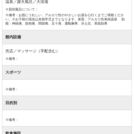
温泉／露天風呂／大浴場
※貸切風呂について：
※備考：お肌にうれしい、アルカリ性のやさしいお湯を心行くまでご堪能くださ
い。※お子様の混浴は未就学児までとなります。泉質：アルカリ性単純温泉 効
能：神経痛、筋肉痛、関節痛、五十肩、運動麻痺、冷え症、美肌効果
館内設備
売店／マッサージ（手配含む）
※備考：
スポーツ
※備考：
目的別
※備考：
飲食施設