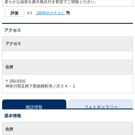
柔らかな温泉を露天風呂付き客室でご堪能ください。
評価
4.1
186件のクチコミ
アクセス
ア
ク
アクセス
セ
ス
住所
〒250-0315
神奈川県足柄下郡箱根町塔ノ沢５４－１
施設情報
フォトギャラリー
基本情報
基
本
住所
情