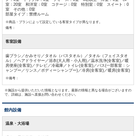
室：20室 和洋室：0室 コテージ：0室 特別室：0室 スイート：0
室 その他：0室
部屋タイプ：禁煙ルーム
※商品・プランによって設定している客室タイプが異なります。
備考：
客室設備
歯ブラシ／かみそり／タオル（バスタオル）／タオル（フェイスタオ
ル）／ヘアドライヤー／浴衣(大人用・小人用)／温水洗浄(全客室)／暖
房便座(全客室)／テレビ／冷蔵庫／トイレ(全客室)／バス(一部客室：シ
ャンプー／リンス／ボディーシャンプー)／冷房(全客室)／暖房(全客室)
※備考：
※施設から提供いただいた情報となります。最新の情報と異なる場合がございますの
で、詳細は、施設へ直接お問い合わせください。
館内設備
館
内
温泉・大浴場
設
備