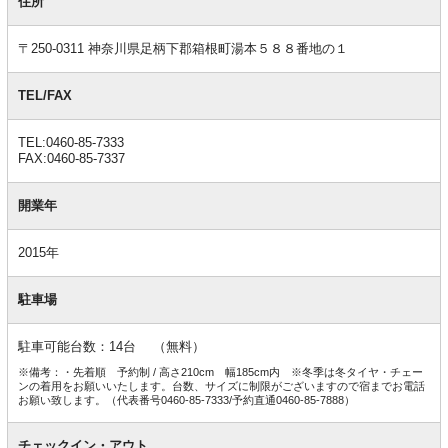
本
住所
情
報
〒250-0311 神奈川県足柄下郡箱根町湯本５８８番地の１
TEL/FAX
TEL:0460-85-7333
FAX:0460-85-7337
開業年
2015年
駐車場
駐車可能台数：14台 （無料）
※備考：・先着順 予約制 / 高さ210cm 幅185cm内 ※冬季は冬タイヤ・チェー
ンの着用をお願いいたします。台数、サイズに制限がございますので宿までお電話
お願い致します。（代表番号0460-85-7333/予約直通0460-85-7888）
チェックイン・アウト