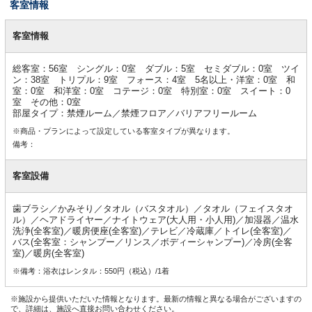
客室情報
客
室
客室情報
情
報
総客室：56室 シングル：0室 ダブル：5室 セミダブル：0室 ツイ
ン：38室 トリプル：9室 フォース：4室 5名以上・洋室：0室 和
室：0室 和洋室：0室 コテージ：0室 特別室：0室 スイート：0
室 その他：0室
部屋タイプ：禁煙ルーム／禁煙フロア／バリアフリールーム
※商品・プランによって設定している客室タイプが異なります。
備考：
客室設備
歯ブラシ／かみそり／タオル（バスタオル）／タオル（フェイスタオ
ル）／ヘアドライヤー／ナイトウェア(大人用・小人用)／加湿器／温水
洗浄(全客室)／暖房便座(全客室)／テレビ／冷蔵庫／トイレ(全客室)／
バス(全客室：シャンプー／リンス／ボディーシャンプー)／冷房(全客
室)／暖房(全客室)
※備考：浴衣はレンタル：550円（税込）/1着
※施設から提供いただいた情報となります。最新の情報と異なる場合がございますの
で、詳細は、施設へ直接お問い合わせください。