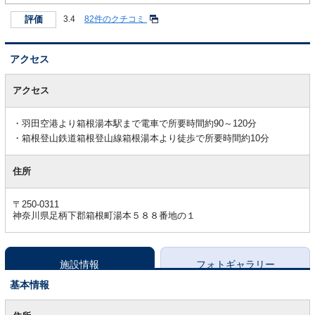
評価
3.4
82件のクチコミ
アクセス
ア
ク
アクセス
セ
ス
羽田空港より箱根湯本駅まで電車で所要時間約90～120分
箱根登山鉄道箱根登山線箱根湯本より徒歩で所要時間約10分
住所
〒250-0311
神奈川県足柄下郡箱根町湯本５８８番地の１
施設情報
フォトギャラリー
基本情報
基