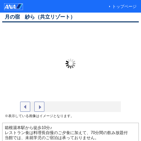
トップページ
月の宿 紗ら（共立リゾート）
外観（イメージ）
客室露天
※表示している画像はイメージとなります。
箱根湯本駅から徒歩10分♪
レストラン食は料理長自慢のご夕食に加えて、70分間の飲み放題付
当館では、未就学児のご宿泊は承っておりません。