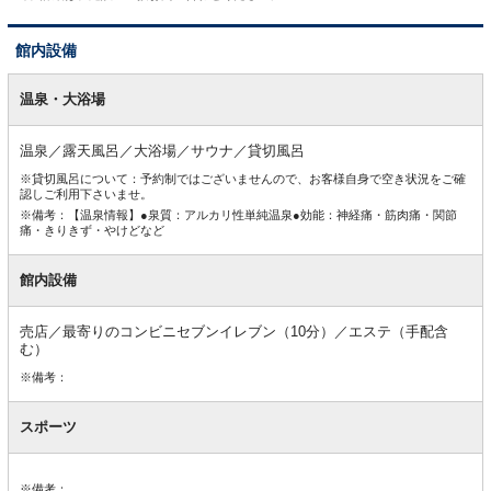
館内設備
館
内
温泉・大浴場
設
備
温泉／露天風呂／大浴場／サウナ／貸切風呂
※貸切風呂について：予約制ではございませんので、お客様自身で空き状況をご確
認しご利用下さいませ。
※備考：【温泉情報】●泉質：アルカリ性単純温泉●効能：神経痛・筋肉痛・関節
痛・きりきず・やけどなど
館内設備
売店／最寄りのコンビニセブンイレブン（10分）／エステ（手配含
む）
※備考：
スポーツ
※備考：