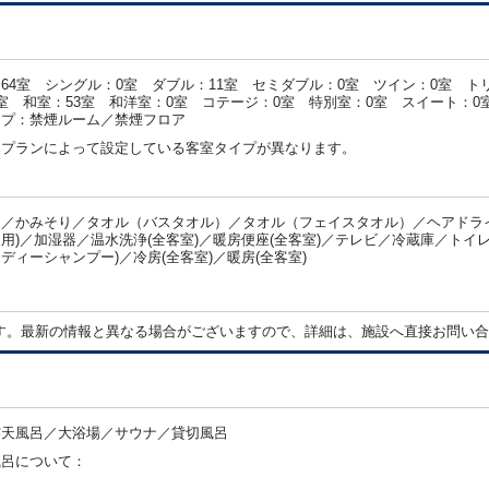
64室 シングル：0室 ダブル：11室 セミダブル：0室 ツイン：0室 ト
室 和室：53室 和洋室：0室 コテージ：0室 特別室：0室 スイート：0
イプ：禁煙ルーム／禁煙フロア
・プランによって設定している客室タイプが異なります。
／かみそり／タオル（バスタオル）／タオル（フェイスタオル）／ヘアドライ
用)／加湿器／温水洗浄(全客室)／暖房便座(全客室)／テレビ／冷蔵庫／トイレ
ディーシャンプー)／冷房(全客室)／暖房(全客室)
：
す。最新の情報と異なる場合がございますので、詳細は、施設へ直接お問い合
露天風呂／大浴場／サウナ／貸切風呂
風呂について：
：