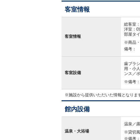
客室情報
客
室
総客室：
情
洋室：0
報
部屋タ
客室情報
※商品
備考：
歯ブラシ
用・小人
客室設備
ンス／ボ
※備考
※施設から提供いただいた情報となりま
館内設備
館
内
温泉／
設
温泉・大浴場
※貸切
備
※備考