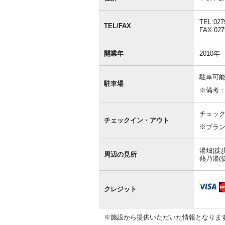
情
報
TEL:027
TEL/FAX
FAX:027
開業年
2010年
駐車可
駐車場
※備考
チェック
チェックイン・アウト
※プラ
湯畑(徒歩
周辺の見所
熱乃湯(
クレジット
※施設から提供いただいた情報となりま