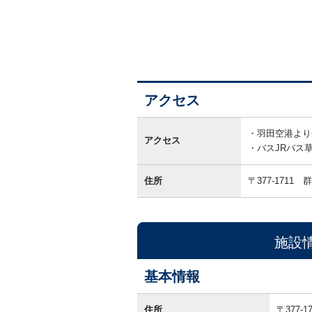
アクセス
ア
ク
羽田空港より
アクセス
セ
バスJRバス
ス
住所
〒377-1711
群
施設
基本情報
基
本
住所
〒377