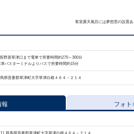
客室露天風呂には夢想窓の設置あ
長野原草津口まで電車で所要時間約270～300分
草津バスターミナルよりバスで所要時間約15分
馬県吾妻郡草津町大字草津白根４６４－２１４
情報
フォト
-1711 群馬県吾妻郡草津町大字草津白根４６４－２１４