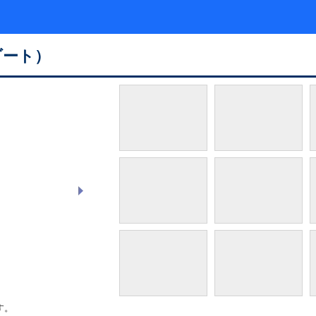
ゾート）
館内ロビー
す。