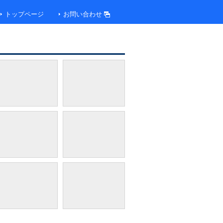
トップページ
お問い合わせ
大浴場（季の湯／露天風呂）