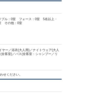
リプル：0室 フォース：0室 5名以上・
室 その他：0室
ヤー／浴衣(大人用)／ナイトウェア(大人
(全客室)／バス(全客室：シャンプー／リ
わせください。