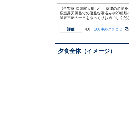
【全客室 温泉露天風呂付】草津の名湯
客室露天風呂での優雅な湯浴みや23種類
温泉三昧の一日をゆっくりお過ごしくだ
4.0
288件のクチコミ
評価
夕食全体（イメージ）