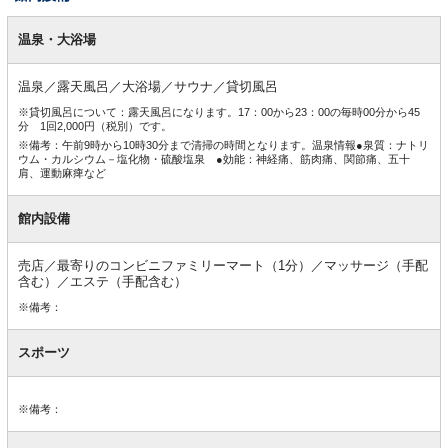
館
内
温泉・大浴場
設
備
温泉／露天風呂／大浴場／サウナ／貸切風呂
※貸切風呂について：露天風呂になります。17：00から23：00の毎時00分から45
分 1回2,000円（税別）です。
※備考：午前9時から10時30分まで清掃の時間となります。温泉情報●泉質：ナトリ
ウム・カルシウム－塩化物・硫酸塩泉 ●効能：神経痛、筋肉痛、関節痛、五十
肩、運動麻痺など
館内設備
売店／最寄りのコンビニファミリーマート（1分）／マッサージ（手配
含む）／エステ（手配含む）
※備考：
スポーツ
※備考：