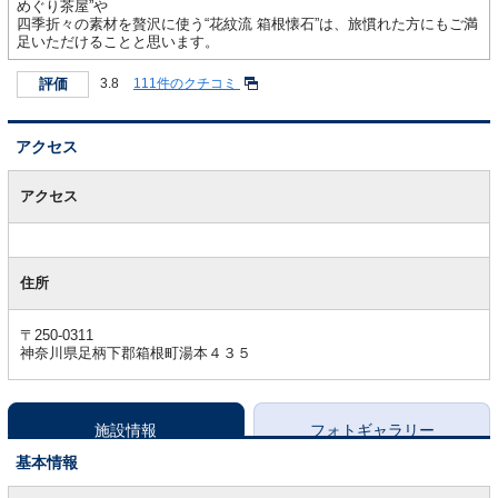
めぐり茶屋”や
四季折々の素材を贅沢に使う“花紋流 箱根懐石”は、旅慣れた方にもご満
足いただけることと思います。
評価
3.8
111件のクチコミ
アクセス
ア
ク
アクセス
セ
ス
住所
〒250-0311
神奈川県足柄下郡箱根町湯本４３５
施設情報
フォトギャラリー
基本情報
基