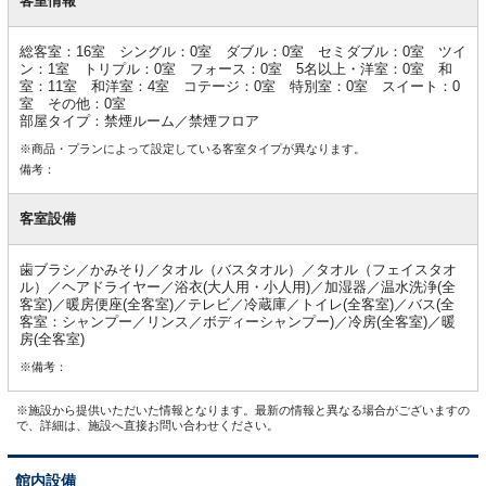
客室情報
情
報
総客室：16室 シングル：0室 ダブル：0室 セミダブル：0室 ツイ
ン：1室 トリプル：0室 フォース：0室 5名以上・洋室：0室 和
室：11室 和洋室：4室 コテージ：0室 特別室：0室 スイート：0
室 その他：0室
部屋タイプ：禁煙ルーム／禁煙フロア
※商品・プランによって設定している客室タイプが異なります。
備考：
客室設備
歯ブラシ／かみそり／タオル（バスタオル）／タオル（フェイスタオ
ル）／ヘアドライヤー／浴衣(大人用・小人用)／加湿器／温水洗浄(全
客室)／暖房便座(全客室)／テレビ／冷蔵庫／トイレ(全客室)／バス(全
客室：シャンプー／リンス／ボディーシャンプー)／冷房(全客室)／暖
房(全客室)
※備考：
※施設から提供いただいた情報となります。最新の情報と異なる場合がございますの
で、詳細は、施設へ直接お問い合わせください。
館内設備