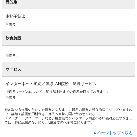
目的別
車椅子貸出
※備考：
飲食施設
※備考：
サービス
インターネット接続／無線LAN接続／送迎サービス
※送迎サービスについて：箱根湯本駅までの送迎を行っております。
※備考：
※施設から提供いただいた情報となります。最新の情報と異なる場合がございますの
で、詳細や設備使用料金は、施設へ直接お問い合わせください。
※ダイナミックパッケージなど、航空便付きパッケージ商品の添い寝対応につきまし
ては、特に記載のない限り、5歳までのお子様に限ります。
▲ページトップへ戻る