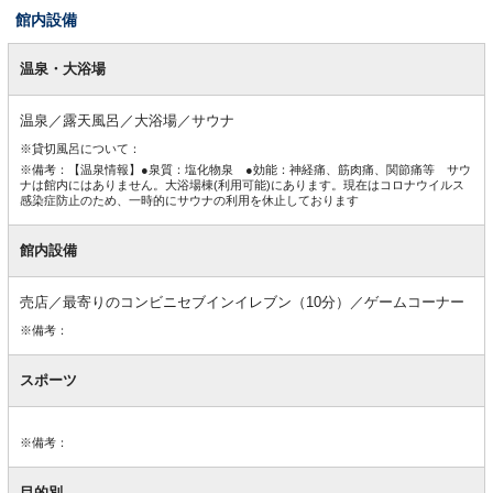
館内設備
館
内
温泉・大浴場
設
備
温泉／露天風呂／大浴場／サウナ
※貸切風呂について：
※備考：【温泉情報】●泉質：塩化物泉 ●効能：神経痛、筋肉痛、関節痛等 サウ
ナは館内にはありません。大浴場棟(利用可能)にあります。現在はコロナウイルス
感染症防止のため、一時的にサウナの利用を休止しております
館内設備
売店／最寄りのコンビニセブインイレブン（10分）／ゲームコーナー
※備考：
スポーツ
※備考：
目的別