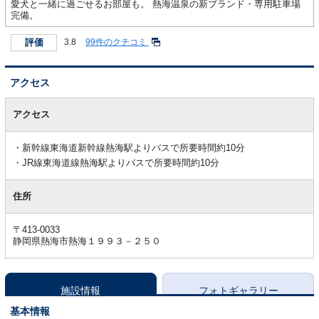
愛犬と一緒に過ごせるお部屋も。 熱海温泉の新ブランド・専用駐車場
完備。
評価
3.8
99件のクチコミ
アクセス
ア
ク
アクセス
セ
ス
新幹線東海道新幹線熱海駅よりバスで所要時間約10分
JR線東海道線熱海駅よりバスで所要時間約10分
住所
〒413-0033
静岡県熱海市熱海１９９３－２５０
施設情報
フォトギャラリー
基本情報