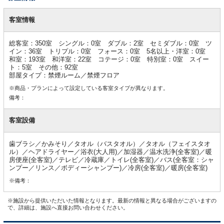
客
室
客室情報
情
報
総客室：350室 シングル：0室 ダブル：2室 セミダブル：0室 ツ
イン：36室 トリプル：0室 フォース：0室 5名以上・洋室：0室
和室：193室 和洋室：22室 コテージ：0室 特別室：0室 スイー
ト：5室 その他：92室
部屋タイプ：禁煙ルーム／禁煙フロア
※商品・プランによって設定している客室タイプが異なります。
備考：
客室設備
歯ブラシ／かみそり／タオル（バスタオル）／タオル（フェイスタオ
ル）／ヘアドライヤー／浴衣(大人用)／加湿器／温水洗浄(全客室)／暖
房便座(全客室)／テレビ／冷蔵庫／トイレ(全客室)／バス(全客室：シャ
ンプー／リンス／ボディーシャンプー)／冷房(全客室)／暖房(全客室)
※備考：
※施設から提供いただいた情報となります。最新の情報と異なる場合がございますの
で、詳細は、施設へ直接お問い合わせください。