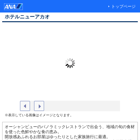
トップページ
ホテルニューアカオ
外観
スパリウ
※表示している画像はイメージとなります。
オーシャンビューのパノラミックレストランで出会う、地域の旬の食材
を使った色鮮やかな食の恵み。
開放感あふれるお部屋はゆったりとした家族旅行に最適。