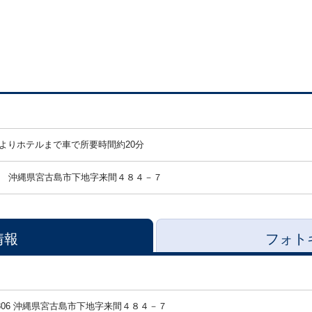
よりホテルまで車で所要時間約20分
沖縄県宮古島市下地字来間４８４－７
情報
フォト
-0306 沖縄県宮古島市下地字来間４８４－７