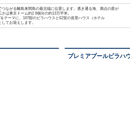
でつながる離島来間島の最北端に位置します。透き通る海、満点の星が
さは東京ドーム約2.8個分の約13万平米。
をテーマに、107邸のビラハウスと62室の首里ハウス（ホテル
としてお迎えします。
プレミアプールビラハ