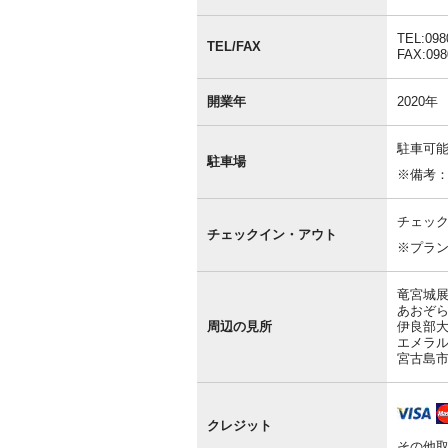
情
報
TEL:098
TEL/FAX
FAX:098
開業年
2020年
駐車可能
駐車場
※備考
チェック
チェックイン・アウト
※プラ
竜宮城展
あおぞら
周辺の見所
伊良部大
エメラル
宮古島市
クレジット
その他取