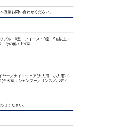
へ直接お問い合わせください。
トリプル：0室 フォース：0室 5名以上・
 その他：107室
ヤー／ナイトウェア(大人用・小人用)／
バス(全客室：シャンプー／リンス／ボディ
わせください。