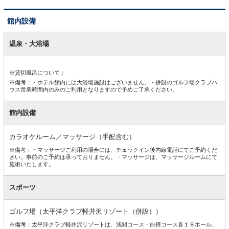
館内設備
館
内
温泉・大浴場
設
備
※貸切風呂について：
※備考：・ホテル館内には大浴場施設はございません。・併設のゴルフ場クラブハ
ウス営業時間内のみのご利用となりますので予めご了承ください。
館内設備
カラオケルーム／マッサージ（手配含む）
※備考：・マッサージご利用の場合には、チェックイン後内線電話にてご予約くだ
さい。事前のご予約は承っておりません。・マッサージは、マッサージルームにて
施術いたします。
スポーツ
ゴルフ場（太平洋クラブ軽井沢リゾート（併設））
※備考：太平洋クラブ軽井沢リゾートは、浅間コース・白樺コース各１８ホール、