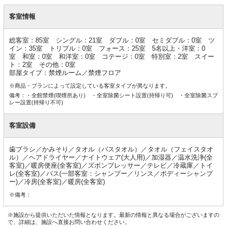
客
室
客室情報
情
報
総客室：85室 シングル：21室 ダブル：0室 セミダブル：0室 ツ
イン：35室 トリプル：0室 フォース：25室 5名以上・洋室：0
室 和室：0室 和洋室：0室 コテージ：0室 特別室：2室 スイー
ト：2室 その他：0室
部屋タイプ：禁煙ルーム／禁煙フロア
※商品・プランによって設定している客室タイプが異なります。
備考：・全館禁煙(喫煙所あり) ・全室除菌シート設置(持帰り可) ・全室除菌スプ
レー設置(持帰り不可)
客室設備
歯ブラシ／かみそり／タオル（バスタオル）／タオル（フェイスタオ
ル）／ヘアドライヤー／ナイトウェア(大人用)／加湿器／温水洗浄(全
客室)／暖房便座(全客室)／ズボンプレッサー／テレビ／冷蔵庫／トイ
レ(全客室)／バス(一部客室：シャンプー／リンス／ボディーシャンプ
ー)／冷房(全客室)／暖房(全客室)
※備考：
※施設から提供いただいた情報となります。最新の情報と異なる場合がございますの
で、詳細は、施設へ直接お問い合わせください。