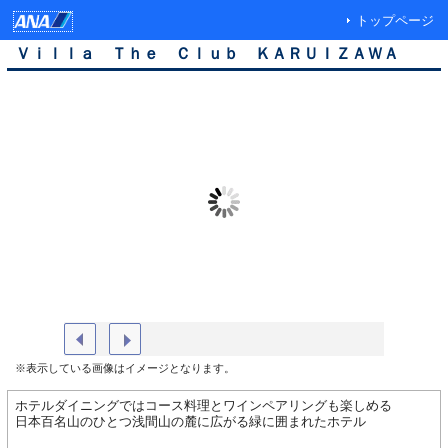
トップページ
Ｖｉｌｌａ Ｔｈｅ Ｃｌｕｂ ＫＡＲＵＩＺＡＷＡ
外観（イメージ）
ヴィラザ
※表示している画像はイメージとなります。
ホテルダイニングではコース料理とワインペアリングも楽しめる
日本百名山のひとつ浅間山の麓に広がる緑に囲まれたホテル