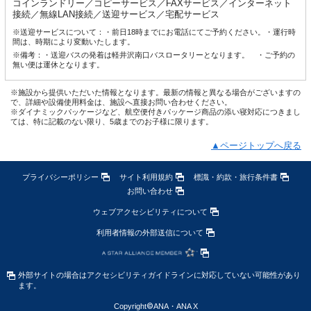
コインランドリー／コピーサービス／FAXサービス／インターネット
接続／無線LAN接続／送迎サービス／宅配サービス
※送迎サービスについて：・前日18時までにお電話にてご予約ください。・運行時
間は、時期により変動いたします。
※備考：・送迎バスの発着は軽井沢南口バスロータリーとなります。 ・ご予約の
無い便は運休となります。
※施設から提供いただいた情報となります。最新の情報と異なる場合がございますの
で、詳細や設備使用料金は、施設へ直接お問い合わせください。
※ダイナミックパッケージなど、航空便付きパッケージ商品の添い寝対応につきまし
ては、特に記載のない限り、5歳までのお子様に限ります。
▲ページトップへ戻る
プライバシーポリシー
サイト利用規約
標識・約款・旅行条件書
お問い合わせ
ウェブアクセシビリティについて
利用者情報の外部送信について
外部サイトの場合はアクセシビリティガイドラインに対応していない可能性があり
ます。
Copyright
©
ANA・ANA X