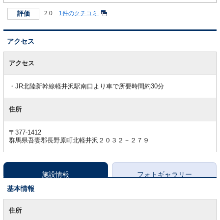
評価
2.0
1件のクチコミ
アクセス
ア
ク
アクセス
セ
ス
JR北陸新幹線軽井沢駅南口より車で所要時間約30分
住所
〒377-1412
群馬県吾妻郡長野原町北軽井沢２０３２－２７９
施設情報
フォトギャラリー
基本情報
基
本
住所
情