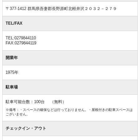
報
〒377-1412 群馬県吾妻郡長野原町北軽井沢２０３２－２７９
TEL/FAX
TEL:0279844110
FAX:0279844119
開業年
1975年
駐車場
駐車可能台数：100台 （無料）
※備考：・スペースの確保などは行っておりません。・屋根付きの駐車スペースは
ございません。
チェックイン・アウト