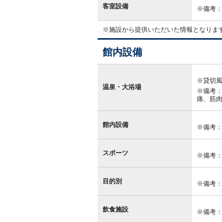
客室設備
※備考
※施設から提供いただいた情報となりま
館内設備
館
内
※貸切
設
温泉・大浴場
備
※備考：
痛、筋
館内設備
※備考
スポーツ
※備考
目的別
※備考
飲食施設
※備考