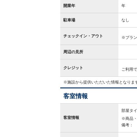
開業年
年
駐車場
なし
チェックイン・アウト
※プラ
周辺の見所
クレジット
ご利用
※施設から提供いただいた情報となりま
客室情報
客
室
部屋タ
情
客室情報
※商品
報
備考：