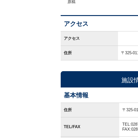
原稿
アクセス
ア
ク
アクセス
セ
ス
住所
〒325-01
施設
基本情報
基
本
住所
〒325
情
報
TEL:028
TEL/FAX
FAX:028