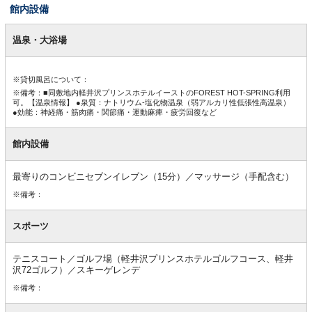
館内設備
館
内
温泉・大浴場
設
備
※貸切風呂について：
※備考：■同敷地内軽井沢プリンスホテルイーストのFOREST HOT-SPRING利用
可。【温泉情報】 ●泉質：ナトリウム-塩化物温泉（弱アルカリ性低張性高温泉）
●効能：神経痛・筋肉痛・関節痛・運動麻痺・疲労回復など
館内設備
最寄りのコンビニセブンイレブン（15分）／マッサージ（手配含む）
※備考：
スポーツ
テニスコート／ゴルフ場（軽井沢プリンスホテルゴルフコース、軽井
沢72ゴルフ）／スキーゲレンデ
※備考：