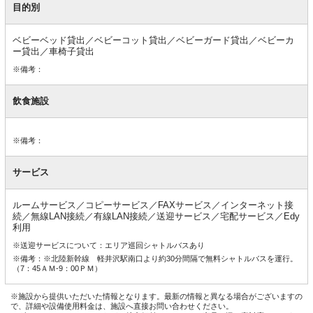
目的別
ベビーベッド貸出／ベビーコット貸出／ベビーガード貸出／ベビーカ
ー貸出／車椅子貸出
※備考：
飲食施設
※備考：
サービス
ルームサービス／コピーサービス／FAXサービス／インターネット接
続／無線LAN接続／有線LAN接続／送迎サービス／宅配サービス／Edy
利用
※送迎サービスについて：エリア巡回シャトルバスあり
※備考：※北陸新幹線 軽井沢駅南口より約30分間隔で無料シャトルバスを運行。
（7：45ＡＭ-9：00ＰＭ）
※施設から提供いただいた情報となります。最新の情報と異なる場合がございますの
で、詳細や設備使用料金は、施設へ直接お問い合わせください。