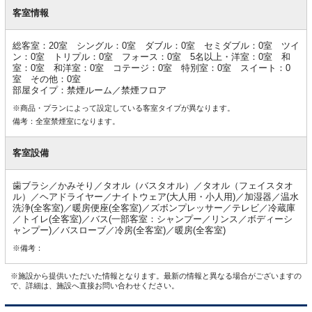
客
室
客室情報
情
報
総客室：20室 シングル：0室 ダブル：0室 セミダブル：0室 ツイ
ン：0室 トリプル：0室 フォース：0室 5名以上・洋室：0室 和
室：0室 和洋室：0室 コテージ：0室 特別室：0室 スイート：0
室 その他：0室
部屋タイプ：禁煙ルーム／禁煙フロア
※商品・プランによって設定している客室タイプが異なります。
備考：全室禁煙室になります。
客室設備
歯ブラシ／かみそり／タオル（バスタオル）／タオル（フェイスタオ
ル）／ヘアドライヤー／ナイトウェア(大人用・小人用)／加湿器／温水
洗浄(全客室)／暖房便座(全客室)／ズボンプレッサー／テレビ／冷蔵庫
／トイレ(全客室)／バス(一部客室：シャンプー／リンス／ボディーシ
ャンプー)／バスローブ／冷房(全客室)／暖房(全客室)
※備考：
※施設から提供いただいた情報となります。最新の情報と異なる場合がございますの
で、詳細は、施設へ直接お問い合わせください。