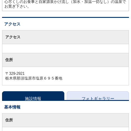
心尽くしのお食事と自家源泉かけ流し（加水・加温一切なし）の温泉で
お寛ぎ下さい。
アクセス
ア
ク
アクセス
セ
ス
住所
〒329-2921
栃木県那須塩原市塩原６９５番地
施設情報
フォトギャラリー
基本情報
基
本
住所
情
報