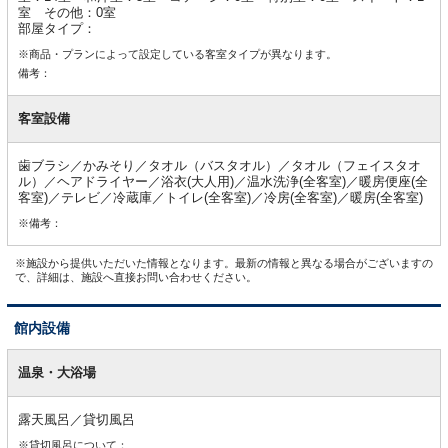
室 その他：0室
部屋タイプ：
※商品・プランによって設定している客室タイプが異なります。
備考：
客室設備
歯ブラシ／かみそり／タオル（バスタオル）／タオル（フェイスタオ
ル）／ヘアドライヤー／浴衣(大人用)／温水洗浄(全客室)／暖房便座(全
客室)／テレビ／冷蔵庫／トイレ(全客室)／冷房(全客室)／暖房(全客室)
※備考：
※施設から提供いただいた情報となります。最新の情報と異なる場合がございますの
で、詳細は、施設へ直接お問い合わせください。
館内設備
館
内
温泉・大浴場
設
備
露天風呂／貸切風呂
※貸切風呂について：