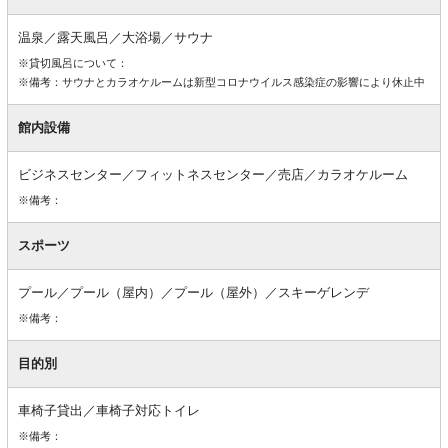
設
備
温泉／露天風呂／大浴場／サウナ
※貸切風呂について：
※備考：サウナとカラオケルームは新型コロナウイルス感染症の影響により休止中
館内設備
ビジネスセンター／フィットネスセンター／売店／カラオケルーム
※備考：
スポーツ
プール／プール（屋内）／プール（屋外）／スキーゲレンデ
※備考：
目的別
車椅子貸出／車椅子対応トイレ
※備考：