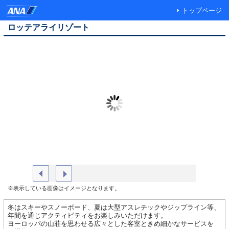
トップページ
ロッテアライリゾート
外観（夏）
ジップツ
※表示している画像はイメージとなります。
冬はスキーやスノーボード、夏は大型アスレチックやジップライン等、
年間を通じアクティビティをお楽しみいただけます。
ヨーロッパの山荘を思わせる広々とした客室ときめ細かなサービスを