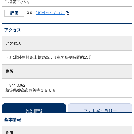
ご堪能下さい。
評価
3.6
191件のクチコミ
アクセス
ア
ク
アクセス
セ
ス
JR北陸新幹線上越妙高より車で所要時間約25分
住所
〒944-0062
新潟県妙高市両善寺１９６６
施設情報
フォトギャラリー
基本情報
基
本
住所