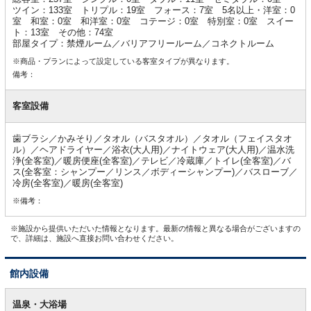
ツイン：133室 トリプル：19室 フォース：7室 5名以上・洋室：0
室 和室：0室 和洋室：0室 コテージ：0室 特別室：0室 スイー
ト：13室 その他：74室
部屋タイプ：禁煙ルーム／バリアフリールーム／コネクトルーム
※商品・プランによって設定している客室タイプが異なります。
備考：
客室設備
歯ブラシ／かみそり／タオル（バスタオル）／タオル（フェイスタオ
ル）／ヘアドライヤー／浴衣(大人用)／ナイトウェア(大人用)／温水洗
浄(全客室)／暖房便座(全客室)／テレビ／冷蔵庫／トイレ(全客室)／バ
ス(全客室：シャンプー／リンス／ボディーシャンプー)／バスローブ／
冷房(全客室)／暖房(全客室)
※備考：
※施設から提供いただいた情報となります。最新の情報と異なる場合がございますの
で、詳細は、施設へ直接お問い合わせください。
館内設備
館
内
温泉・大浴場