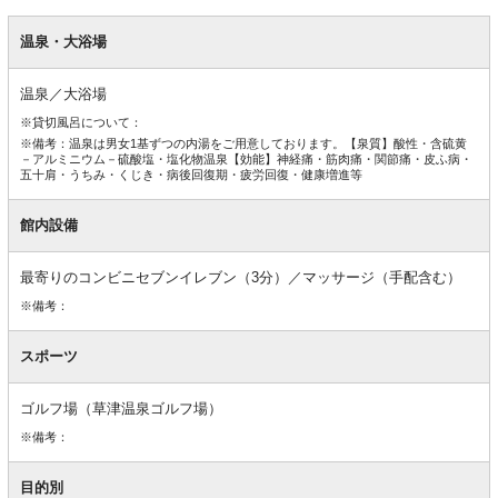
館
内
温泉・大浴場
設
備
温泉／大浴場
※貸切風呂について：
※備考：温泉は男女1基ずつの内湯をご用意しております。【泉質】酸性・含硫黄
－アルミニウム－硫酸塩・塩化物温泉【効能】神経痛・筋肉痛・関節痛・皮ふ病・
五十肩・うちみ・くじき・病後回復期・疲労回復・健康増進等
館内設備
最寄りのコンビニセブンイレブン（3分）／マッサージ（手配含む）
※備考：
スポーツ
ゴルフ場（草津温泉ゴルフ場）
※備考：
目的別