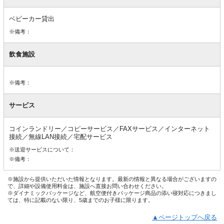
ベビーカー貸出
※備考：
飲食施設
※備考：
サービス
コインランドリー／コピーサービス／FAXサービス／インターネット
接続／無線LAN接続／宅配サービス
※送迎サービスについて：
※備考：
※施設から提供いただいた情報となります。最新の情報と異なる場合がございますの
で、詳細や設備使用料金は、施設へ直接お問い合わせください。
※ダイナミックパッケージなど、航空便付きパッケージ商品の添い寝対応につきまし
ては、特に記載のない限り、5歳までのお子様に限ります。
▲ページトップへ戻る