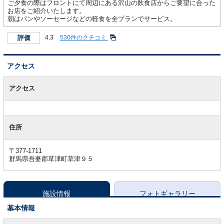
ご夕食の際はフロントにて周辺にある沢山の飲食店からご要望に合った
お店をご紹介いたします。
朝はパンやソーセージなどの軽食を全プランでサービス。
評価
4.3
530件のクチコミ
アクセス
ア
ク
アクセス
セ
ス
住所
〒377-1711
群馬県吾妻郡草津町草津９５
施設情報
フォトギャラリー
基本情報
基