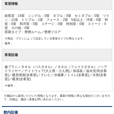
室
客室情報
情
報
総客室：14室 シングル：0室 ダブル：0室 セミダブル：0室 ツイ
ン：11室 トリプル：1室 フォース：2室 5名以上・洋室：0室 和
室：0室 和洋室：0室 コテージ：0室 特別室：0室 スイート：0
室 その他：0室
部屋タイプ：禁煙ルーム／禁煙フロア
※商品・プランによって設定している客室タイプが異なります。
備考：
客室設備
歯ブラシ／タオル（バスタオル）／タオル（フェイスタオル）／ヘア
ドライヤー／ナイトウェア(大人用・小人用)／加湿器／温水洗浄(全客
室)／暖房便座(全客室)／テレビ／冷蔵庫／トイレ(全客室)／冷房(全客
室)／暖房(全客室)
※備考：
※施設から提供いただいた情報となります。最新の情報と異なる場合がございますの
で、詳細は、施設へ直接お問い合わせください。
館内設備