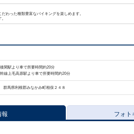
こだわった種類豊富なバイキングを楽しめます。
す。
線後閑駅より車で所要時間約20分
新幹線上毛高原駅より車で所要時間約20分
群馬県利根郡みなかみ町相俣２４８
情報
フォト