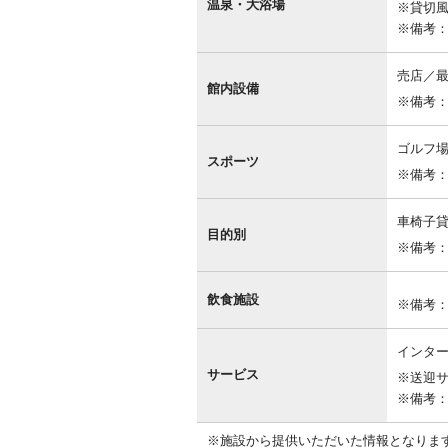
温泉・大浴場
※貸切風
備
※備考
売店／
館内設備
※備考
ゴルフ
スポーツ
※備考
車椅子
目的別
※備考
飲食施設
※備考
インター
サービス
※送迎サ
※備考
※施設から提供いただいた情報となりま