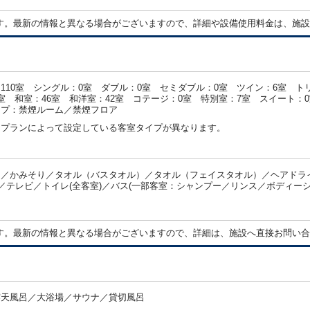
す。最新の情報と異なる場合がございますので、詳細や設備使用料金は、施設
110室 シングル：0室 ダブル：0室 セミダブル：0室 ツイン：6室 ト
室 和室：46室 和洋室：42室 コテージ：0室 特別室：7室 スイート：
イプ：禁煙ルーム／禁煙フロア
・プランによって設定している客室タイプが異なります。
／かみそり／タオル（バスタオル）／タオル（フェイスタオル）／ヘアドライ
)／テレビ／トイレ(全客室)／バス(一部客室：シャンプー／リンス／ボディーシャ
：
す。最新の情報と異なる場合がございますので、詳細は、施設へ直接お問い合
露天風呂／大浴場／サウナ／貸切風呂