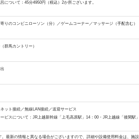
呂について：45分4950円（税込）2か所ございます。
：
最寄りのコンビニローソン（分）／ゲームコーナー／マッサージ（手配含む）
：
場（群馬カントリー）
：
貸出
：
：
ネット接続／無線LAN接続／送迎サービス
ービスについて：JR上越新幹線「上毛高原駅」14：00・JR上越線「後閑駅」
：
す。最新の情報と異なる場合がございますので、詳細や設備使用料金は、施設