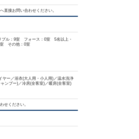
へ直接お問い合わせください。
リプル：9室 フォース：0室 5名以上・
0室 その他：0室
ヤー／浴衣(大人用・小人用)／温水洗浄
ンプー)／冷房(全客室)／暖房(全客室)
わせください。