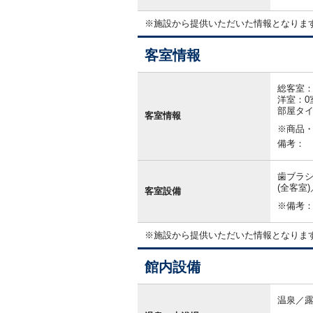
※施設から提供いただいた情報となりま
客室情報
客
室
総客室：
情
洋室：0
報
部屋タ
客室情報
※商品
備考：
歯ブラシ
(全客室
客室設備
※備考
※施設から提供いただいた情報となりま
館内設備
館
内
温泉／
設