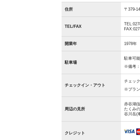
基
本
住所
〒379
情
報
TEL:027
TEL/FAX
FAX:027
開業年
1978年
駐車可能
駐車場
※備考
チェック
チェックイン・アウト
※プラ
赤谷湖(
周辺の見所
たくみの
谷川岳(車
クレジット