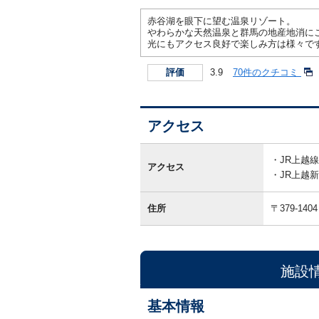
赤谷湖を眼下に望む温泉リゾート。
やわらかな天然温泉と群馬の地産地消に
光にもアクセス良好で楽しみ方は様々で
3.9
70件のクチコミ
評価
アクセス
ア
ク
JR上越
アクセス
セ
JR上越
ス
住所
〒379-1404
施設
基本情報