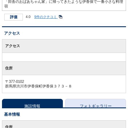
「田舎のおばあちゃん家」に帰ってきたような伊香保で一番小さな料理
宿
評価
4.0
9件のクチコミ
アクセス
ア
ク
アクセス
セ
ス
住所
〒377-0102
群馬県渋川市伊香保町伊香保３７３－８
施設情報
フォトギャラリー
基本情報
基
本
住所