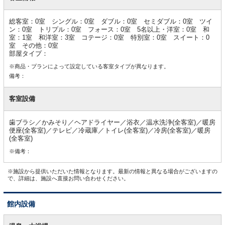
情
報
総客室：0室 シングル：0室 ダブル：0室 セミダブル：0室 ツイ
ン：0室 トリプル：0室 フォース：0室 5名以上・洋室：0室 和
室：1室 和洋室：3室 コテージ：0室 特別室：0室 スイート：0
室 その他：0室
部屋タイプ：
※商品・プランによって設定している客室タイプが異なります。
備考：
客室設備
歯ブラシ／かみそり／ヘアドライヤー／浴衣／温水洗浄(全客室)／暖房
便座(全客室)／テレビ／冷蔵庫／トイレ(全客室)／冷房(全客室)／暖房
(全客室)
※備考：
※施設から提供いただいた情報となります。最新の情報と異なる場合がございますの
で、詳細は、施設へ直接お問い合わせください。
館内設備
館