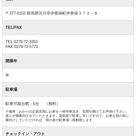
情
報
〒377-0102 群馬県渋川市伊香保町伊香保３７３－８
TEL/FAX
TEL:0279-72-3353
FAX:0279-72-5773
開業年
年
駐車場
駐車可能台数：5台 （無料）
※備考：おかべの正面玄関にお車を一時停車頂き、玄関を開けてお声掛け下さい。
係りが御案内させていただきます。急斜面で駐車し辛いですので、お車を宿の前に
横付けしていただければ、宿の者が駐車場へ移動致します。
チェックイン・アウト