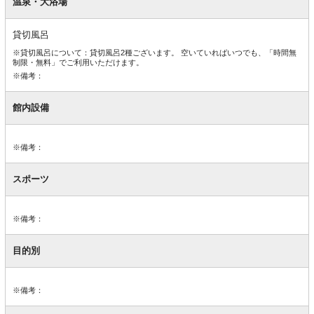
内
温泉・大浴場
設
備
貸切風呂
※貸切風呂について：貸切風呂2種ございます。 空いていればいつでも、「時間無
制限・無料」でご利用いただけます。
※備考：
館内設備
※備考：
スポーツ
※備考：
目的別
※備考：