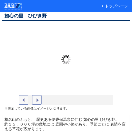
トップページ
如心の里 ひびき野
全景
ロビー
※表示している画像はイメージとなります。
榛名山のふもと、 歴史ある伊香保温泉に佇む 如心の里 ひびき野。
約１５，０００坪の敷地には 庭園や小路があり、季節ごとに 表情を変
える草花が広がります。