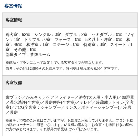
客室情報
客
室
客室情報
情
報
総客室：62室 シングル：0室 ダブル：2室 セミダブル：0室 ツイ
ン：1室 トリプル：0室 フォース：0室 5名以上・洋室：0室 和
室：46室 和洋室：1室 コテージ：0室 特別室：3室 スイート：1
室 その他：8室
部屋タイプ：禁煙ルーム
※商品・プランによって設定している客室タイプが異なります。
備考：その他は2間続きのお部屋です。特別室は離れ露天風呂付客室です。
客室設備
歯ブラシ／かみそり／ヘアドライヤー／浴衣(大人用・小人用)／加湿器
／温水洗浄(全客室)／暖房便座(全客室)／テレビ／冷蔵庫／トイレ(全客
室)／バス(全客室：シャンプー／リンス／ボディーシャンプー)／冷房
／暖房
※備考：浴衣のご用意はございますが、お部屋ご用意しておりません。フロント脇
の浴衣コーナーにご用意ございます。幼児様の浴衣は、お食事・お布団付きの50％
の方のみとなります。それ以外の幼児様は550円かかります。