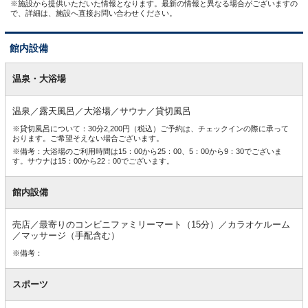
※施設から提供いただいた情報となります。最新の情報と異なる場合がございますの
で、詳細は、施設へ直接お問い合わせください。
館内設備
館
内
温泉・大浴場
設
備
温泉／露天風呂／大浴場／サウナ／貸切風呂
※貸切風呂について：30分2,200円（税込）ご予約は、チェックインの際に承って
おります。ご希望そえない場合ございます。
※備考：大浴場のご利用時間は15：00から25：00、5：00から9：30でございま
す。サウナは15：00から22：00でございます。
館内設備
売店／最寄りのコンビニファミリーマート（15分）／カラオケルーム
／マッサージ（手配含む）
※備考：
スポーツ