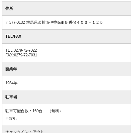
基
本
住所
情
報
〒377-0102 群馬県渋川市伊香保町伊香保４０３－１２５
TEL/FAX
TEL:0279-72-7022
FAX:0279-72-7031
開業年
1984年
駐車場
駐車可能台数：160台 （無料）
※備考：
チェックイン・アウト