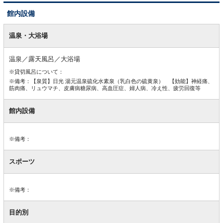
館内設備
館
内
温泉・大浴場
設
備
温泉／露天風呂／大浴場
※貸切風呂について：
※備考：【泉質】日光 湯元温泉硫化水素泉（乳白色の硫黄泉） 【効能】神経痛、
筋肉痛、リュウマチ、皮膚病糖尿病、高血圧症、婦人病、冷え性、疲労回復等
館内設備
※備考：
スポーツ
※備考：
目的別