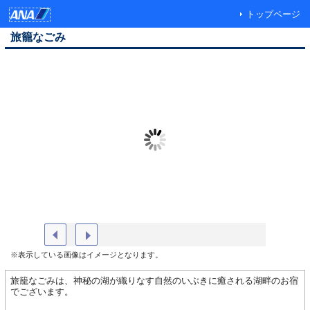
トップページ
旅籠なごみ
部屋（眺望イメージ１）
外観
※表示している画像はイメージとなります。
旅籠なごみは、神秘の湖が織りなす自然のいぶきに癒される湖畔のお宿
でございます。