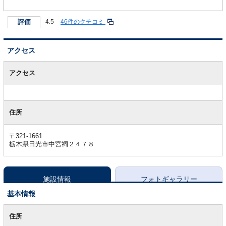
評価
4.5
46件のクチコミ
アクセス
ア
ク
アクセス
セ
ス
住所
〒321-1661
栃木県日光市中宮祠２４７８
施設情報
フォトギャラリー
基本情報
基
本
住所
情