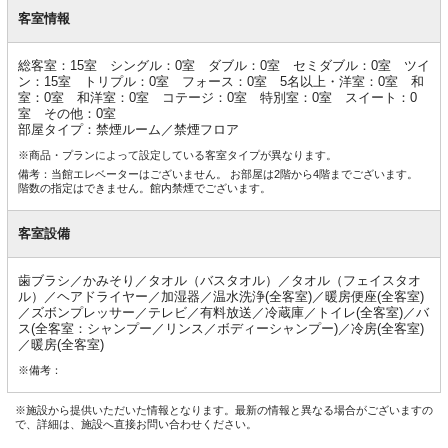
客
室
客室情報
情
報
総客室：15室 シングル：0室 ダブル：0室 セミダブル：0室 ツイ
ン：15室 トリプル：0室 フォース：0室 5名以上・洋室：0室 和
室：0室 和洋室：0室 コテージ：0室 特別室：0室 スイート：0
室 その他：0室
部屋タイプ：禁煙ルーム／禁煙フロア
※商品・プランによって設定している客室タイプが異なります。
備考：当館エレベーターはございません。 お部屋は2階から4階までございます。
階数の指定はできません。館内禁煙でございます。
客室設備
歯ブラシ／かみそり／タオル（バスタオル）／タオル（フェイスタオ
ル）／ヘアドライヤー／加湿器／温水洗浄(全客室)／暖房便座(全客室)
／ズボンプレッサー／テレビ／有料放送／冷蔵庫／トイレ(全客室)／バ
ス(全客室：シャンプー／リンス／ボディーシャンプー)／冷房(全客室)
／暖房(全客室)
※備考：
※施設から提供いただいた情報となります。最新の情報と異なる場合がございますの
で、詳細は、施設へ直接お問い合わせください。