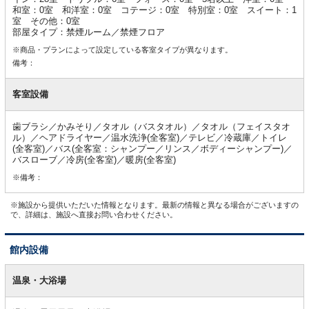
和室：0室 和洋室：0室 コテージ：0室 特別室：0室 スイート：1
室 その他：0室
部屋タイプ：禁煙ルーム／禁煙フロア
※商品・プランによって設定している客室タイプが異なります。
備考：
客室設備
歯ブラシ／かみそり／タオル（バスタオル）／タオル（フェイスタオ
ル）／ヘアドライヤー／温水洗浄(全客室)／テレビ／冷蔵庫／トイレ
(全客室)／バス(全客室：シャンプー／リンス／ボディーシャンプー)／
バスローブ／冷房(全客室)／暖房(全客室)
※備考：
※施設から提供いただいた情報となります。最新の情報と異なる場合がございますの
で、詳細は、施設へ直接お問い合わせください。
館内設備
館
内
温泉・大浴場
設
備