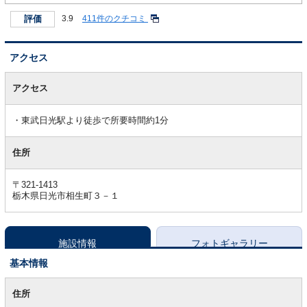
評価
3.9
411件のクチコミ
アクセス
ア
ク
アクセス
セ
ス
東武日光駅より徒歩で所要時間約1分
住所
〒321-1413
栃木県日光市相生町３－１
施設情報
フォトギャラリー
基本情報
基
本
住所
情