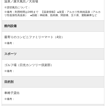
温泉／露天風呂／大浴場
※貸切風呂について：
※備考：利用時間は24時まで 【温泉情報】 ●泉質：アルカリ性単純温泉（アルカ
リ性低張性高温泉） ●効能：神経痛、筋肉痛、関節痛、五十肩、運動麻痺など
館内設備
最寄りのコンビニファミリーマート（4分）
※備考：
スポーツ
ゴルフ場（日光カンツリー倶楽部）
※備考：
目的別
車椅子貸出
※備考：