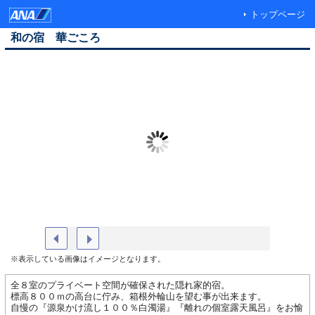
トップページ
和の宿 華ごころ
森の専用貸切露天風呂（イメージ）
夕食一例
※表示している画像はイメージとなります。
全８室のプライベート空間が確保された隠れ家的宿。
標高８００ｍの高台に佇み、箱根外輪山を望む事が出来ます。
自慢の『源泉かけ流し１００％白濁湯』『離れの個室露天風呂』をお愉