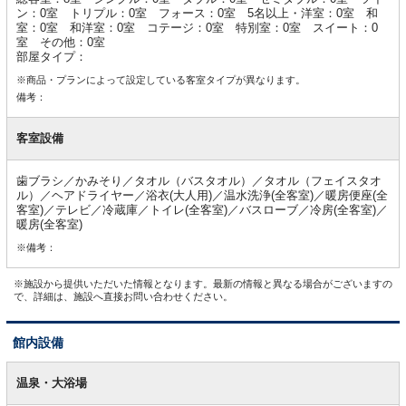
ン：0室 トリプル：0室 フォース：0室 5名以上・洋室：0室 和
室：0室 和洋室：0室 コテージ：0室 特別室：0室 スイート：0
室 その他：0室
部屋タイプ：
※商品・プランによって設定している客室タイプが異なります。
備考：
客室設備
歯ブラシ／かみそり／タオル（バスタオル）／タオル（フェイスタオ
ル）／ヘアドライヤー／浴衣(大人用)／温水洗浄(全客室)／暖房便座(全
客室)／テレビ／冷蔵庫／トイレ(全客室)／バスローブ／冷房(全客室)／
暖房(全客室)
※備考：
※施設から提供いただいた情報となります。最新の情報と異なる場合がございますの
で、詳細は、施設へ直接お問い合わせください。
館内設備
館
内
温泉・大浴場
設