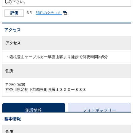
しみ下さい。
評価
3.5
36件のクチコミ
アクセス
ア
ク
アクセス
セ
ス
箱根登山ケーブルカー早雲山駅より徒歩で所要時間約5分
住所
〒250-0408
神奈川県足柄下郡箱根町強羅１３２０ー８８３
施設情報
フォトギャラリー
基本情報
基
本
住所