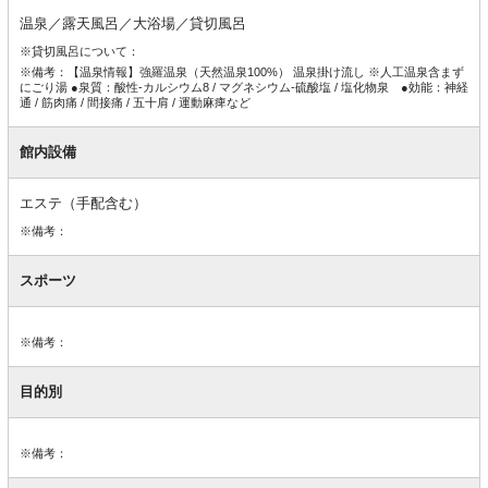
備
温泉／露天風呂／大浴場／貸切風呂
※貸切風呂について：
※備考：【温泉情報】強羅温泉（天然温泉100%） 温泉掛け流し ※人工温泉含まず
にごり湯 ●泉質：酸性-カルシウム8 / マグネシウム-硫酸塩 / 塩化物泉 ●効能：神経
通 / 筋肉痛 / 間接痛 / 五十肩 / 運動麻痺など
館内設備
エステ（手配含む）
※備考：
スポーツ
※備考：
目的別
※備考：