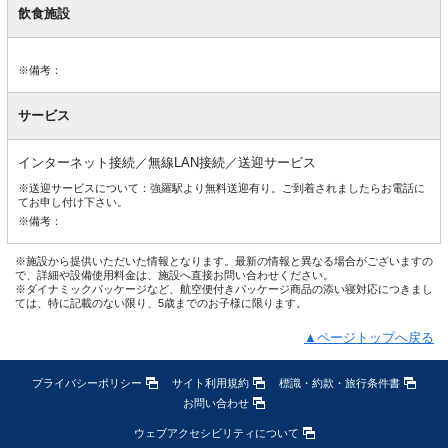
飲食施設
※備考：
サービス
インターネット接続／無線LAN接続／送迎サービス
※送迎サービスについて：強羅駅より無料送迎有り。ご到着されましたらお電話に
てお申し付け下さい。
※備考：
※施設から提供いただいた情報となります。最新の情報と異なる場合がございますの
で、詳細や設備使用料金は、施設へ直接お問い合わせください。
※ダイナミックパッケージなど、航空便付きパッケージ商品の添い寝対応につきまし
ては、特に記載のない限り、5歳までのお子様に限ります。
▲ページトップへ戻る
プライバシーポリシー
サイト利用規約
標識・約款・旅行条件書
お問い合わせ
ウェブアクセシビリティについて