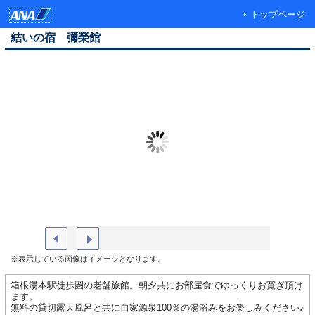
トップページ
結いの宿 彌榮館
外観（イメージ）
貸切風呂
※表示している画像はイメージとなります。
箱根湯本駅徒歩圏の老舗旅館。朝夕共にお部屋食でゆっくりお寛ぎ頂け
ます。
無料の貸切露天風呂と共に自家源泉100％の湯浴みをお楽しみください♪