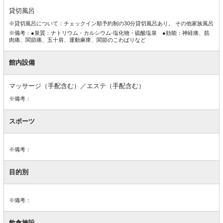
備
貸切風呂
※貸切風呂について：チェックイン順予約制の30分貸切風呂あり。 その他家族風呂
※備考：●泉質：ナトリウム・カルシウム-塩化物・硫酸塩泉 ●効能：神経痛、筋
肉痛、関節痛、五十肩、運動麻痺、関節のこわばりなど
館内設備
マッサージ（手配含む）／エステ（手配含む）
※備考：
スポーツ
※備考：
目的別
※備考：
飲食施設