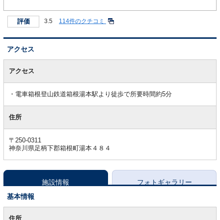
評価
3.5
114件のクチコミ
アクセス
ア
ク
アクセス
セ
ス
電車箱根登山鉄道箱根湯本駅より徒歩で所要時間約5分
住所
〒250-0311
神奈川県足柄下郡箱根町湯本４８４
施設情報
フォトギャラリー
基本情報
基
本
住所