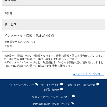
※備考：
サービス
インターネット接続／無線LAN接続
※送迎サービスについて：
※備考：
※施設から提供いただいた情報となります。最新の情報と異なる場合がございますの
で、詳細や設備使用料金は、施設へ直接お問い合わせください。
※ダイナミックパッケージなど、航空便付きパッケージ商品の添い寝対応につきまし
ては、特に記載のない限り、5歳までのお子様に限ります。
▲ページトップへ戻る
プライバシーポリシー
サイト利用規約
標識・約款・旅行条件書
お問い合わせ
ウェブアクセシビリティについて
利用者情報の外部送信について