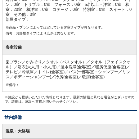
ン：0室 トリプル：0室 フォース：0室 5名以上・洋室：0室 和
室：20室 和洋室：0室 コテージ：0室 特別室：0室 スイート：0
室 その他：0室
部屋タイプ：
※商品・プランによって設定している客室タイプが異なります。
備考：お部屋タイプにより広さは異なります。
客室設備
歯ブラシ／かみそり／タオル（バスタオル）／タオル（フェイスタオ
ル）／浴衣(大人用・小人用)／温水洗浄(全客室)／暖房便座(全客室)／
テレビ／冷蔵庫／トイレ(全客室)／バス(一部客室：シャンプー／リン
ス／ボディーシャンプー)／冷房(全客室)／暖房(全客室)
※備考：
※施設から提供いただいた情報となります。最新の情報と異なる場合がございますの
で、詳細は、施設へ直接お問い合わせください。
館内設備
館
内
温泉・大浴場
設