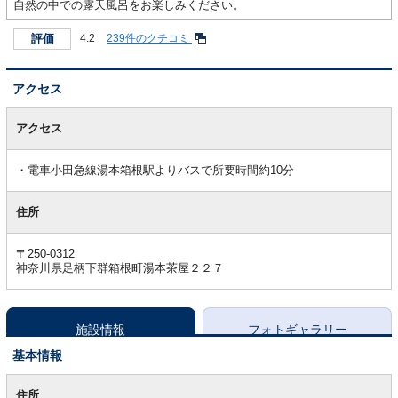
自然の中での露天風呂をお楽しみください。
評価
4.2
239件のクチコミ
アクセス
ア
ク
アクセス
セ
ス
電車小田急線湯本箱根駅よりバスで所要時間約10分
住所
〒250-0312
神奈川県足柄下群箱根町湯本茶屋２２７
施設情報
フォトギャラリー
基本情報
基
本
住所