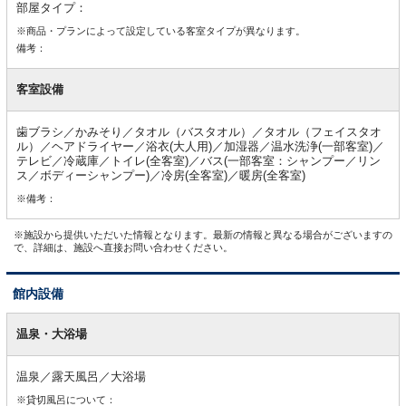
部屋タイプ：
※商品・プランによって設定している客室タイプが異なります。
備考：
客室設備
歯ブラシ／かみそり／タオル（バスタオル）／タオル（フェイスタオ
ル）／ヘアドライヤー／浴衣(大人用)／加湿器／温水洗浄(一部客室)／
テレビ／冷蔵庫／トイレ(全客室)／バス(一部客室：シャンプー／リン
ス／ボディーシャンプー)／冷房(全客室)／暖房(全客室)
※備考：
※施設から提供いただいた情報となります。最新の情報と異なる場合がございますの
で、詳細は、施設へ直接お問い合わせください。
館内設備
館
内
温泉・大浴場
設
備
温泉／露天風呂／大浴場
※貸切風呂について：