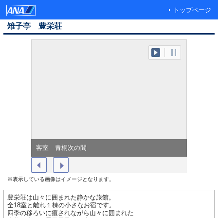
トップページ
雉子亭 豊栄荘
客室 青桐次の間
大浴場
※表示している画像はイメージとなります。
豊栄荘は山々に囲まれた静かな旅館。
全18室と離れ１棟の小さなお宿です。
四季の移ろいに癒されながら山々に囲まれた