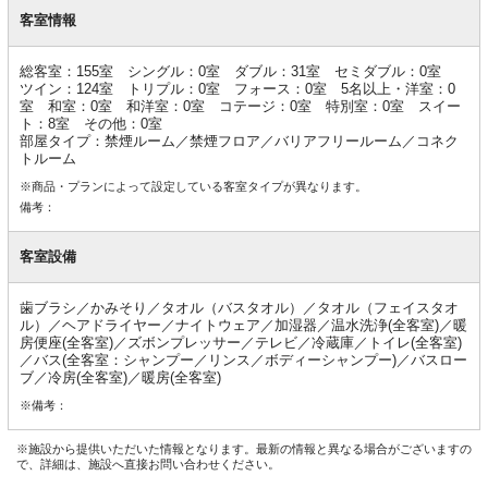
客
室
客室情報
情
報
総客室：155室 シングル：0室 ダブル：31室 セミダブル：0室
ツイン：124室 トリプル：0室 フォース：0室 5名以上・洋室：0
室 和室：0室 和洋室：0室 コテージ：0室 特別室：0室 スイー
ト：8室 その他：0室
部屋タイプ：禁煙ルーム／禁煙フロア／バリアフリールーム／コネク
トルーム
※商品・プランによって設定している客室タイプが異なります。
備考：
客室設備
歯ブラシ／かみそり／タオル（バスタオル）／タオル（フェイスタオ
ル）／ヘアドライヤー／ナイトウェア／加湿器／温水洗浄(全客室)／暖
房便座(全客室)／ズボンプレッサー／テレビ／冷蔵庫／トイレ(全客室)
／バス(全客室：シャンプー／リンス／ボディーシャンプー)／バスロー
ブ／冷房(全客室)／暖房(全客室)
※備考：
※施設から提供いただいた情報となります。最新の情報と異なる場合がございますの
で、詳細は、施設へ直接お問い合わせください。