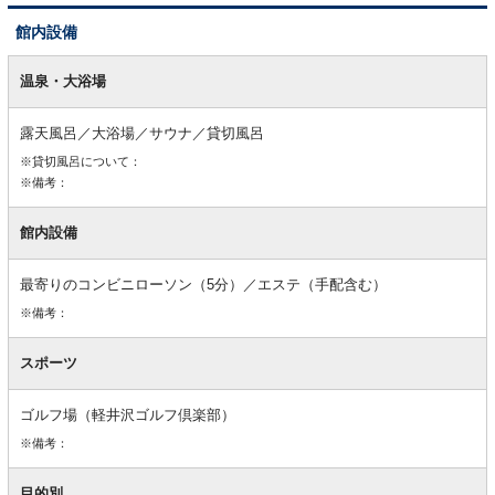
館内設備
館
内
温泉・大浴場
設
備
露天風呂／大浴場／サウナ／貸切風呂
※貸切風呂について：
※備考：
館内設備
最寄りのコンビニローソン（5分）／エステ（手配含む）
※備考：
スポーツ
ゴルフ場（軽井沢ゴルフ倶楽部）
※備考：
目的別