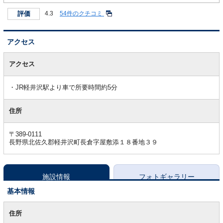
評価
4.3
54件のクチコミ
アクセス
ア
ク
アクセス
セ
ス
JR軽井沢駅より車で所要時間約5分
住所
〒389-0111
長野県北佐久郡軽井沢町長倉字屋敷添１８番地３９
施設情報
フォトギャラリー
基本情報
基
本
住所
情