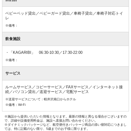
ベビーベッド貸出／ベビーガード貸出／車椅子貸出／車椅子対応トイ
レ
※備考：
飲食施設
「KAGARIBI」 06:30-10:30／17:30-22:00
※備考：
サービス
ルームサービス／コピーサービス／FAXサービス／インターネット接
続／パソコン貸出／送迎サービス／宅配サービス
※送迎サービスについて：軽井沢南口からホテル
※備考：Wi-Fi
※施設から提供いただいた情報となります。最新の情報と異なる場合がございますの
で、詳細や設備使用料金は、施設へ直接お問い合わせください。
※ダイナミックパッケージなど、航空便付きパッケージ商品の添い寝対応につきまし
ては、特に記載のない限り、5歳までのお子様に限ります。