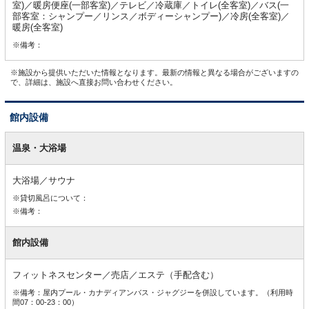
室)／暖房便座(一部客室)／テレビ／冷蔵庫／トイレ(全客室)／バス(一
部客室：シャンプー／リンス／ボディーシャンプー)／冷房(全客室)／
暖房(全客室)
※備考：
※施設から提供いただいた情報となります。最新の情報と異なる場合がございますの
で、詳細は、施設へ直接お問い合わせください。
館内設備
館
内
温泉・大浴場
設
備
大浴場／サウナ
※貸切風呂について：
※備考：
館内設備
フィットネスセンター／売店／エステ（手配含む）
※備考：屋内プール・カナディアンバス・ジャグジーを併設しています。（利用時
間07：00-23：00）