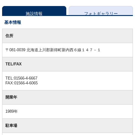
施設情報
フォトギャラリー
基本情報
基
本
住所
情
報
〒081-0039 北海道上川郡新得町新内西６線１４７－１
TEL/FAX
TEL:01566-4-6667
FAX:01566-4-6065
開業年
1989年
駐車場