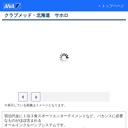
トップページ
クラブメッド・北海道 サホロ
スーペリアルーム
クラブメ
※表示している画像はイメージとなります。
宿泊代金に１泊３食スポーツエンターテイメントなど、バカンスに必要
なものがほぼ含まれる
オールインクルーシブシステムです。