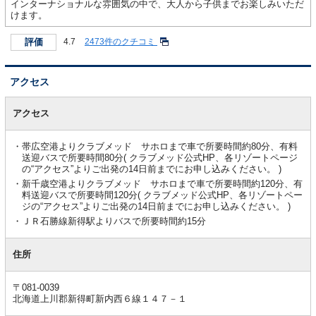
インターナショナルな雰囲気の中で、大人から子供までお楽しみいただ
けます。
評価
4.7
2473件のクチコミ
アクセス
ア
ク
アクセス
セ
ス
帯広空港よりクラブメッド サホロまで車で所要時間約80分、有料
送迎バスで所要時間80分( クラブメッド公式HP、各リゾートページ
の“アクセス”よりご出発の14日前までにお申し込みください。 )
新千歳空港よりクラブメッド サホロまで車で所要時間約120分、有
料送迎バスで所要時間120分( クラブメッド公式HP、各リゾートペー
ジの“アクセス”よりご出発の14日前までにお申し込みください。 )
ＪＲ石勝線新得駅よりバスで所要時間約15分
住所
〒081-0039
北海道上川郡新得町新内西６線１４７－１