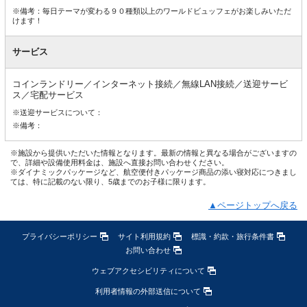
※備考：毎日テーマが変わる９０種類以上のワールドビュッフェがお楽しみいただ
けます！
サービス
コインランドリー／インターネット接続／無線LAN接続／送迎サービ
ス／宅配サービス
※送迎サービスについて：
※備考：
※施設から提供いただいた情報となります。最新の情報と異なる場合がございますの
で、詳細や設備使用料金は、施設へ直接お問い合わせください。
※ダイナミックパッケージなど、航空便付きパッケージ商品の添い寝対応につきまし
ては、特に記載のない限り、5歳までのお子様に限ります。
▲ページトップへ戻る
プライバシーポリシー
サイト利用規約
標識・約款・旅行条件書
お問い合わせ
ウェブアクセシビリティについて
利用者情報の外部送信について