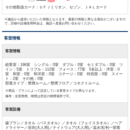
その他取扱カード：ＵＦＪミリオン、セゾン、ＪＡＬカード
※施設から提供いただいた情報となります。最新の情報と異なる場合がございますの
で、詳細や設備使用料金は、施設へ直接お問い合わせください。
客室情報
客
室
客室情報
情
報
総客室：196室 シングル：0室 ダブル：0室 セミダブル：0室 ツ
イン：5室 トリプル：112室 フォース：77室 5名以上・洋室：0
室 和室：0室 和洋室：0室 コテージ：0室 特別室：0室 スイー
ト：2室 その他：0室
部屋タイプ：禁煙ルーム／禁煙フロア／コネクトルーム
※商品・プランによって設定している客室タイプが異なります。
備考：全室禁煙。喫煙は所定の喫煙場所で可。
客室設備
歯ブラシ／タオル（バスタオル）／タオル（フェイスタオル）／ヘア
ドライヤー／浴衣(大人用)／ナイトウェア(大人用)／温水洗浄(一部客