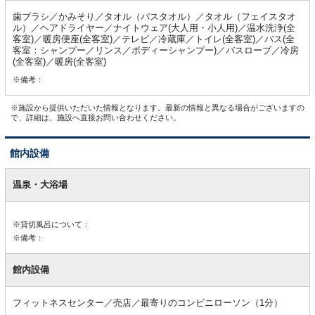
歯ブラシ／かみそり／タオル（バスタオル）／タオル（フェイスタオ
ル）／ヘアドライヤー／ナイトウェア(大人用・小人用)／温水洗浄(全
客室)／暖房便座(全客室)／テレビ／冷蔵庫／トイレ(全客室)／バス(全
客室：シャンプー／リンス／ボディーシャンプー)／バスローブ／冷房
(全客室)／暖房(全客室)
※備考：
※施設から提供いただいた情報となります。最新の情報と異なる場合がございますの
で、詳細は、施設へ直接お問い合わせください。
館内設備
館
内
温泉・大浴場
設
備
※貸切風呂について：
※備考：
館内設備
フィットネスセンター／売店／最寄りのコンビニローソン（1分）