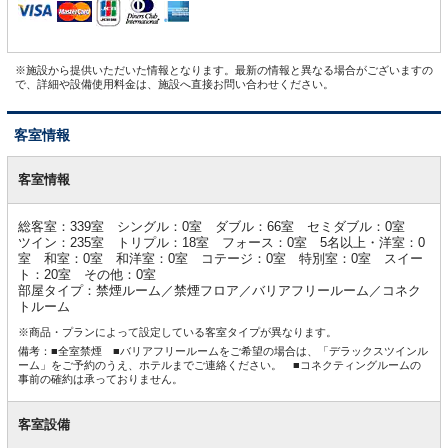
※施設から提供いただいた情報となります。最新の情報と異なる場合がございますの
で、詳細や設備使用料金は、施設へ直接お問い合わせください。
客室情報
客
室
客室情報
情
報
総客室：339室 シングル：0室 ダブル：66室 セミダブル：0室
ツイン：235室 トリプル：18室 フォース：0室 5名以上・洋室：0
室 和室：0室 和洋室：0室 コテージ：0室 特別室：0室 スイー
ト：20室 その他：0室
部屋タイプ：禁煙ルーム／禁煙フロア／バリアフリールーム／コネク
トルーム
※商品・プランによって設定している客室タイプが異なります。
備考：■全室禁煙 ■バリアフリールームをご希望の場合は、「デラックスツインル
ーム」をご予約のうえ、ホテルまでご連絡ください。 ■コネクティングルームの
事前の確約は承っておりません。
客室設備