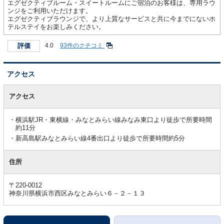
エグゼクティブルーム・スイートルームにご宿泊のお客様は、専用ラウ
ンジをご利用いただけます。
エグゼクティブラウンジで、より上質なサービスと共に今までにないホ
テルステイをお楽しみください。
評価
4.0
93件のクチコミ
アクセス
ア
ク
アクセス
セ
ス
横浜駅JR・東横線・みなとみらい線みなみ東口より徒歩で所要時間
約11分
新高島駅みなとみらい線4番出口より徒歩で所要時間約5分
住所
〒220-0012
神奈川県横浜市西区みなとみらい６－２－１３