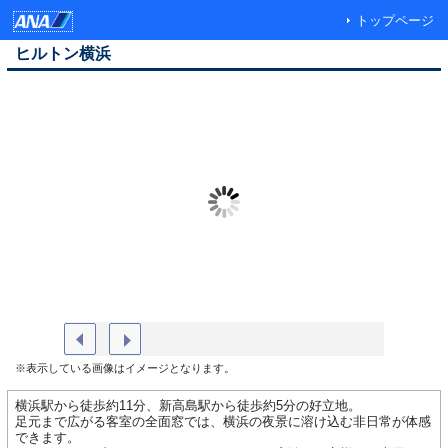
トップページ
ヒルトン横浜
【外観 昼】
プレミア
※表示している画像はイメージとなります。
横浜駅から徒歩約11分、新高島駅から徒歩約5分の好立地。
足元まで広がる客室の全面窓では、横浜の夜景に溶け込む非日常が体感
できます。