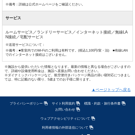
※備考：詳細は公式ホームページをご確認ください。
サービス
ルームサービス／ランドリーサービス／インターネット接続／無線LA
N接続／宅配サービス
※送迎サービスについて：
※備考：■客室内でのWi-Fiのご利用は有料です。(税込1,100円/室・泊) ■有線LAN
でのインターネット接続はございません。
※施設から提供いただいた情報となります。最新の情報と異なる場合がございますの
で、詳細や設備使用料金は、施設へ直接お問い合わせください。
※ダイナミックパッケージなど、航空便付きパッケージ商品の添い寝対応につきまし
ては、特に記載のない限り、5歳までのお子様に限ります。
▲ページトップへ戻る
プライバシーポリシー
サイト利用規約
標識・約款・旅行条件書
お問い合わせ
ウェブアクセシビリティについて
利用者情報の外部送信について