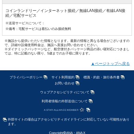
コインランドリー／インターネット接続／無線LAN接続／有線LAN接
続／宅配サービス
※送迎サービスについて：
※備考：宅配サービスは着払いのみ接続無料
※施設から提供いただいた情報となります。最新の情報と異なる場合がございますの
で、詳細や設備使用料金は、施設へ直接お問い合わせください。
※ダイナミックパッケージなど、航空便付きパッケージ商品の添い寝対応につきまし
ては、特に記載のない限り、5歳までのお子様に限ります。
▲ページトップへ戻る
プライバシーポリシー
サイト利用規約
標識・約款・旅行条件書
お問い合わせ
ウェブアクセシビリティについて
利用者情報の外部送信について
外部サイトの場合はアクセシビリティガイドラインに対応していない可能性があり
ます。
Copyright
©
ANA・ANA X