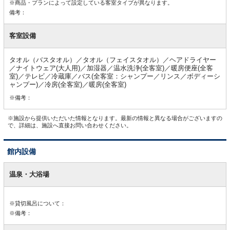
※商品・プランによって設定している客室タイプが異なります。
備考：
客室設備
タオル（バスタオル）／タオル（フェイスタオル）／ヘアドライヤー
／ナイトウェア(大人用)／加湿器／温水洗浄(全客室)／暖房便座(全客
室)／テレビ／冷蔵庫／バス(全客室：シャンプー／リンス／ボディーシ
ャンプー)／冷房(全客室)／暖房(全客室)
※備考：
※施設から提供いただいた情報となります。最新の情報と異なる場合がございますの
で、詳細は、施設へ直接お問い合わせください。
館内設備
館
内
温泉・大浴場
設
備
※貸切風呂について：
※備考：