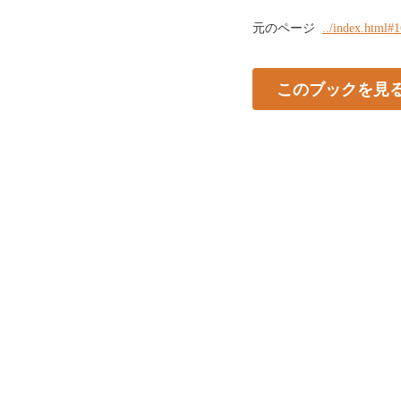
元のページ
../index.html#
このブックを見