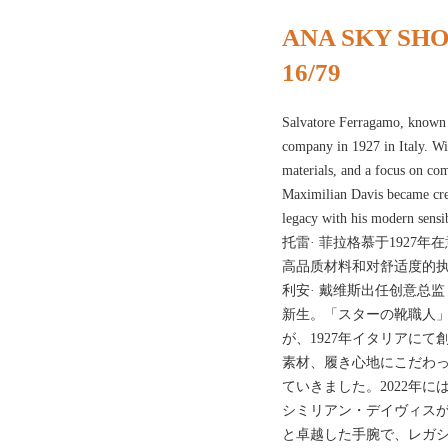
ANA SKY SHOP
16/79
Salvatore Ferragamo, known a
company in 1927 in Italy. Wit
materials, and a focus on com
Maximilian Davis became creat
legacy with his modern 
托雷· 菲拉格慕于1927
高品质材料和对舒适度的执
利安· 戴维斯出任创意总
新生。「スターの靴職人
が、1927年イタリアに
素材、履き心地にこだわ
ていきました。2022年
シミリアン・デイヴィス
と卓越した手腕で、レガシ