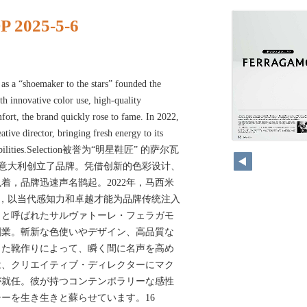
 2025-5-6
s a “shoemaker to the stars” founded the
h innovative color use, high-quality
fort, the brand quickly rose to fame. In 2022,
ive director, bringing fresh energy to its
sensibilities.Selection被誉为“明星鞋匠” 的萨尔瓦
年在意大利创立了品牌。凭借创新的色彩设计、
着，品牌迅速声名鹊起。2022年，马西米
监，以当代感知力和卓越才能为品牌传统注入
」と呼ばれたサルヴァトーレ・フェラガモ
て創業。斬新な色使いやデザイン、高品質な
った靴作りによって、瞬く間に名声を高め
には、クリエイティブ・ディレクターにマク
が就任。彼が持つコンテンポラリーな感性
ーを生き生きと蘇らせています。16