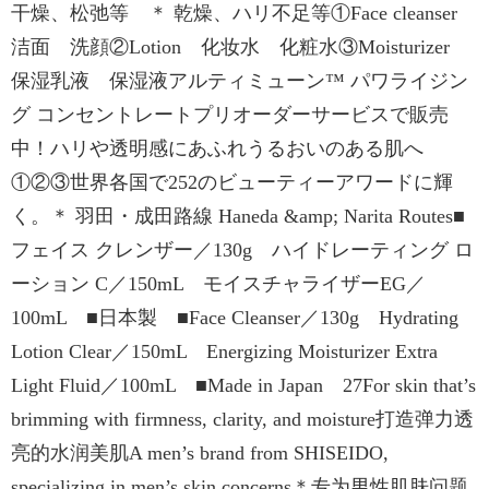
干燥、松弛等 ＊ 乾燥、ハリ不足等①Face cleanser
洁面 洗顔②Lotion 化妆水 化粧水③Moisturizer
保湿乳液 保湿液アルティミューン™ パワライジン
グ コンセントレートプリオーダーサービスで販売
中！ハリや透明感にあふれうるおいのある肌へ
①②③世界各国で252のビューティーアワードに輝
く。＊ 羽田・成田路線 Haneda &amp; Narita Routes■
フェイス クレンザー／130g ハイドレーティング ロ
ーション C／150mL モイスチャライザーEG／
100mL ■日本製 ■Face Cleanser／130g Hydrating
Lotion Clear／150mL Energizing Moisturizer Extra
Light Fluid／100mL ■Made in Japan 27For skin that’s
brimming with firmness, clarity, and moisture打造弹力透
亮的水润美肌A men’s brand from SHISEIDO,
specializing in men’s skin concerns＊专为男性肌肤问题