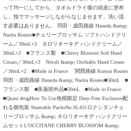
って均一にしてから、タオルドライ後の頭皮に塗布
し、指でマッサージしながらなじませます。洗い流
す必要はありません。 羽田・成田路線 Haneda &amp;
Narita Routes■チェリーブロッサム ソフトハンドクリ
ーム／30mL×3 ネロリオーキデ ハンドクリーム／
30mL×2 ■フランス製 ■Cherry Blossom Soft Hand
Cream／30mL×3 Néroli &amp; Orchidée Hand Cream
／30mL×2 ■Made in France 関西路線 Kansai Routes
羽田・成田路線 Haneda &amp; Narita Routes■50mL ■
フランス製 ■医薬部外品■50mL ■Made in France
■Quasi drugHow To Use免税限定 Duty-Free Exclusive配
れる個包装 Shareable PacksNo.SL431ロクシタンチェ
リーブロッサム &amp; ネロリオーキデ ハンドクリー
ムセットL’OCCITANE CHERRY BLOSSOM &amp;