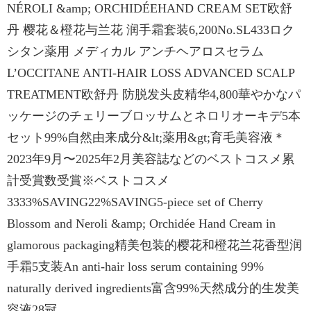
NÉROLI &amp; ORCHIDÉEHAND CREAM SET欧舒
丹 樱花＆橙花与兰花 润手霜套装6,200No.SL433ロク
シタン薬用 メディカル アンチヘアロスセラム
L’OCCITANE ANTI-HAIR LOSS ADVANCED SCALP
TREATMENT欧舒丹 防脱发头皮精华4,800華やかなパ
ッケージのチェリーブロッサムとネロリオーキデ5本
セット99%自然由来成分&lt;薬用&gt;育毛美容液＊
2023年9月〜2025年2月美容誌などのベストコスメ累
計受賞数受賞※ベストコスメ
3333%SAVING22%SAVING5-piece set of Cherry
Blossom and Neroli &amp; Orchidée Hand Cream in
glamorous packaging精美包装的樱花和橙花兰花香型润
手霜5支装An anti-hair loss serum containing 99%
naturally derived ingredients富含99%天然成分的生发美
容液28冠