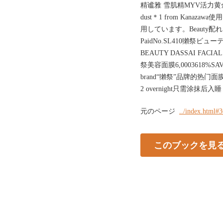
精谧雅 雪肌精MYV活力黄金睡眠面膜
dust＊1 from Kana
用しています。Beauty配れる個
PaidNo.SL410獺祭ビ
BEAUTY DASSAI FACIA
祭美容面膜6,0003618%SAVINGT
brand“獺祭”品牌的热门面膜A slee
2 overnight只需涂
元のページ
../index.html#
このブックを見