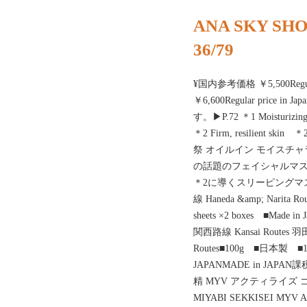
ANA SKY SHOP
36/79
¥国内参考価格 ￥5,500Regula
￥6,600Regular price
す。▶P.72 ＊1 Moisturi
＊2 Firm, resilient
祭 オイルイン モイスチ
の話題のフェイシャルマ
＊2に導くスリーピングマスク 
線 Haneda &amp; Narit
sheets ×2 boxes ■M
関西路線 Kansai Routes 羽
Routes■100g ■日本製 ■10
JAPANMADE in JAPAN
精 MYV アクティライズ コ
MIYABI SEKKISEI MYV