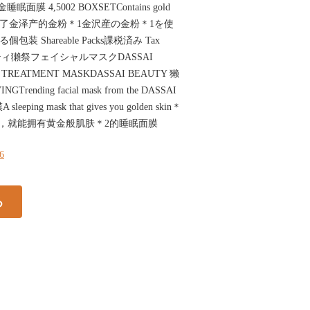
 4,5002 BOXSETContains gold
zawa使用了金泽产的金粉＊1金沢産の金粉＊1を使
包装 Shareable Packs課税済み Tax
ューティ獺祭フェイシャルマスクDASSAI
L TREATMENT MASKDASSAI BEAUTY 獭
rending facial mask from the DASSAI
ping mask that gives you golden skin＊
抹后入睡，就能拥有黄金般肌肤＊2的睡眠面膜
36
る