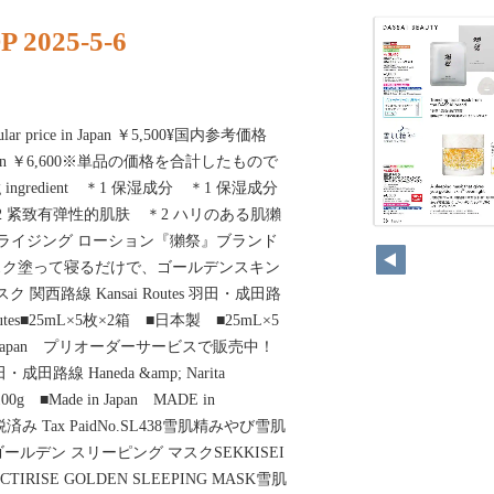
 2025-5-6
r price in Japan ￥5,500¥国内参考価格
 in Japan ￥6,600※単品の価格を合計したもので
zing ingredient ＊1 保湿成分 ＊1 保湿成分
 skin ＊2 紧致有弹性的肌肤 ＊2 ハリのある肌獺
ャライジング ローション『獺祭』ブランド
スク塗って寝るだけで、ゴールデンスキン
関西路線 Kansai Routes 羽田・成田路
a Routes■25mL×5枚×2箱 ■日本製 ■25mL×5
ade in Japan プリオーダーサービスで販売中！
田・成田路線 Haneda &amp; Narita
0g ■Made in Japan MADE in
課税済み Tax PaidNo.SL438雪肌精みやび雪肌
゙ールデン スリーピング マスクSEKKISEI
 ACTIRISE GOLDEN SLEEPING MASK雪肌