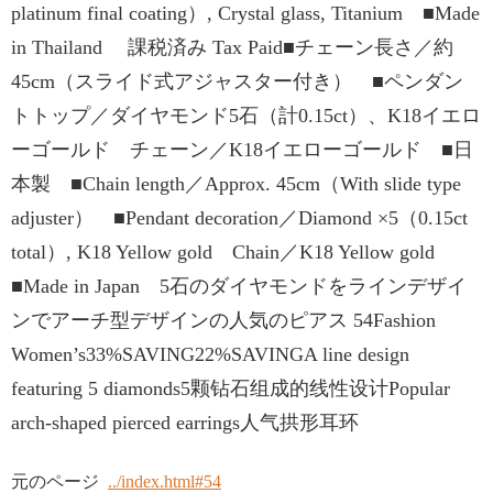
platinum final coating）, Crystal glass, Titanium ■Made
in Thailand 課税済み Tax Paid■チェーン⻑さ／約
45cm（スライド式アジャスター付き） ■ペンダン
トトップ／ダイヤモンド5⽯（計0.15ct）、K18イエロ
ーゴールド チェーン／K18イエローゴールド ■日
本製 ■Chain length／Approx. 45cm（With slide type
adjuster） ■Pendant decoration／Diamond ×5（0.15ct
total）, K18 Yellow gold Chain／K18 Yellow gold
■Made in Japan 5石のダイヤモンドをラインデザイ
ンでアーチ型デザインの人気のピアス 54Fashion
Women’s33%SAVING22%SAVINGA line design
featuring 5 diamonds5颗钻石组成的线性设计Popular
arch-shaped pierced earrings人气拱形耳环
元のページ
../index.html#54