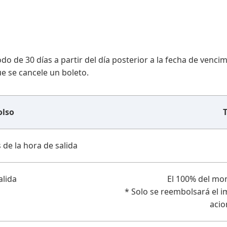
do de 30 días a partir del día posterior a la fecha de vencim
e se cancele un boleto.
olso
T
 de la hora de salida
alida
El 100% del mont
* Solo se reembolsará el i
acio