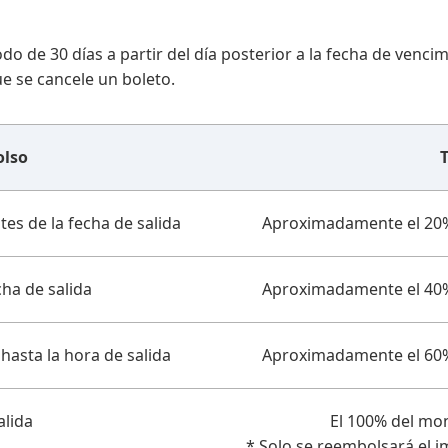
do de 30 días a partir del día posterior a la fecha de vencim
e se cancele un boleto.
olso
T
es de la fecha de salida
Aproximadamente el 20% d
cha de salida
Aproximadamente el 40% d
hasta la hora de salida
Aproximadamente el 60% d
alida
El 100% del mont
* Solo se reembolsará el i