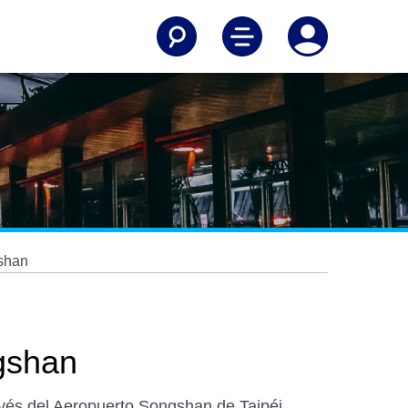
gshan
ngshan
avés del Aeropuerto Songshan de Taipéi.