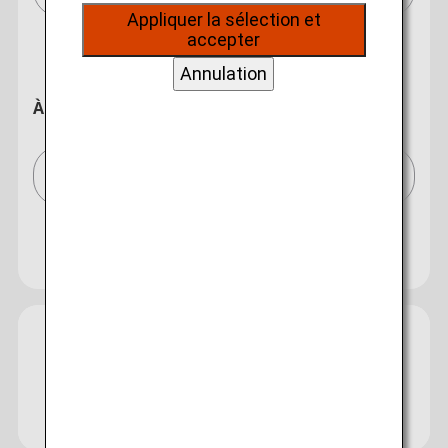
sur vos données de navigation, ils nous
Appliquer la sélection et
permettent de fournir du contenu qui correspond
accepter
à vos intérêts personnels à travers nos sites
internet, e-mail, réseaux sociaux et publicités.
Annulation
À destination de
Tokyo(tous les aéroports)/Tokyo (All)[TYO]
Rechercher plusieurs villes
Fermer
Economy
Ouverture
Rechercher un aller-retour en différentes classes
Type de tarif non spécifié
Conditions d'utilisation
Date et créneau horaire de départ du
Guide
Informations
bagages
voyage aller