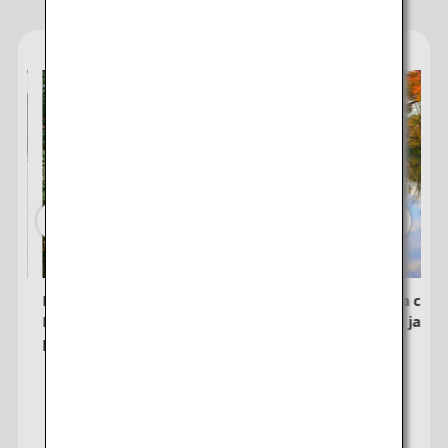
pour le moment sont indiquées par un astérisque (*). Vérifiez les
informations les plus récentes sur l'écran de disponibilité des sièges.
・Le tarif, la
surtaxe carburant
, la
surtaxe assurance
, ainsi que les
autres taxes/frais/charges applicables sont inclus dans le prix
indiqué. Le montant sera recalculé au moment de l'émission du billet
et est susceptible d'être modifié.
・Les offres spéciales sur les tarifs entre plusieurs aéroports
peuvent parfois être affichées pour les villes qui comptent plusieurs
aéroports.
Rechercher
Le pèlerinage Shikoku Ohenro :
Explorez la cultu
Revivifiez votre âme sur le chemin de
les jardins jap
pèlerinage