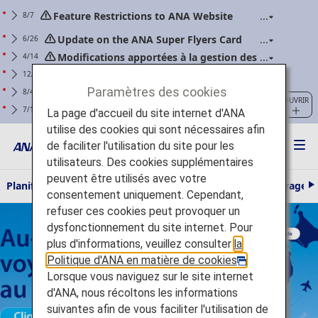
Feature Restrictions to ANA Website
8/7
Renewal
Update on the ANA Super Flyers Card
6/26
Program Revisions
Modifications apportées à la gestion des
4/14
batteries externes (applicables aux vols à partir du
Avertissement concernant les
12/25
24 avril 2026 incl.)
tentatives d'hameconnage impliquant des
Paramètres des cookies
Pour les adhérents ANA Mileage Club.
8/4
OUVRIR
communications pretendant provenir d'ANA
Veuillez modifier régulièrement votre mot de
Clarification des consignes : demande
7/1
La page d'accueil du site internet d'ANA
passe sur notre site.
concernant les bagages cabine et les effets
utilise des cookies qui sont nécessaires afin
personnels (applicable aux vols à partir du
de faciliter l'utilisation du site pour les
1er juillet 2026)
utilisateurs. Des cookies supplémentaires
peuvent être utilisés avec votre
Planifier et réserver
Informations concernant votre voyage
S
consentement uniquement. Cependant,
u
Au-delà de Tokyo : voyagez gratuitement au Japon Verifiez les
refuser ces cookies peut provoquer un
i
v
conditions de vente Cliquez ici
dysfonctionnement du site internet. Pour
a
plus d'informations, veuillez consulter
la
n
t
Politique d'ANA en matière de cookies
.
Lorsque vous naviguez sur le site internet
d'ANA, nous récoltons les informations
suivantes afin de vous faciliter l'utilisation de