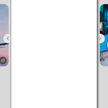
Aucun temps spécifié
Ajouter des points de correspondance et des
temps de correspondance
1 personne
À propos des codes promotionnels
Meilleur tarif à +/- 3 jours
・Le tarif affiché est la meilleure offre disponible, compte tenu des
conditions que vous avez sélectionnées.
・Le prix indiqué et la disponibilité des sièges peuvent ne pas être à
jour. Utilisez le bouton [Rechercher] pour actualiser la disponibilité
Conseils pour profiter de votre
des sièges.
destination
・Les villes/dates pour lesquelles le prix ne peut pas être confirmé