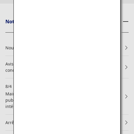
Notes d'ANA
Nouvelles conditions de réservation et d'embarquement
Avis concernant les modifications apportées aux
conditions générales ANA Mileage Club
8/4
NEW
Maintenance programmée accompagnée de la
publication du programme des vols d'hiver 2026 (vols
intérieurs au Japon)
Arrêt du partenariat avec Asiana Airlines (OZ)