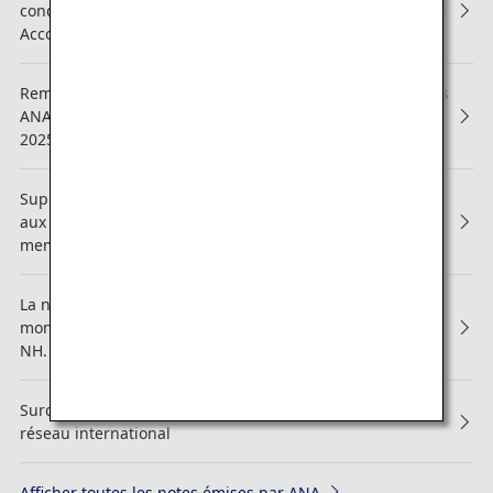
conditions générales du service ANA Mileage Club Family
Account
Remaniement partiel des services réservés aux adhérents
ANA Mileage Club (Dernière mise à jour : 3 septembre
2025)
Suppression des agendas, calendriers et carnets offerts
aux membres des services Diamond et Platinum et aux
membres Super Flyers
La nouvelle vidéo à bord sur la sécurité a déjà été
montrée sur les appareils "Pikachu Jet NH" et "Eevee Jet
NH.
Surcharge carburant et surcharge assurance sur le
réseau international
Afficher toutes les notes émises par ANA