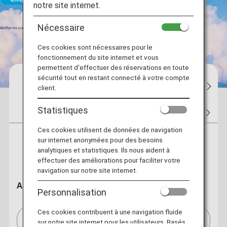
notre site internet.
Nécessaire
Ces cookies sont nécessaires pour le
fonctionnement du site internet et vous
permettent d'effectuer des réservations en toute
sécurité tout en restant connecté à votre compte
Réservations
Statut des vols
Mes 
client.
Statistiques
Billets
Billet prime
Hôtel
Location de voit
Ces cookies utilisent de données de navigation
sur internet anonymées pour des besoins
Aller retour
Aller simple
analytiques et statistiques. Ils nous aident à
effectuer des améliorations pour faciliter votre
navigation sur notre site internet.
Au départ de
Personnalisation
Ces cookies contribuent à une navigation fluide
Paris(CDG)/Paris (CDG)[CDG]
sur notre site internet pour les utilisateurs. Basés