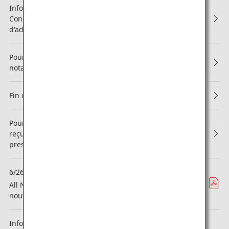
Information concernant les modifications apportées aux
Conditions générales ANA Mileage Club et aux Règles
d'adhésion ANA Super Flyers
Pour la 13e année consécutive, ANA obtient la meilleure
notation avec 5 étoiles !
Fin du système des Points de surclassement
Pour la deuxième année consécutive, le Groupe ANA a
reçu le prix « WORLD CLASS », la distinction la plus
prestigieuse de l'organisation APEX !
6/26
Zone
All Nippon Airways hisse sa Classe Affaires vers de
nouveau sommets avec « THE Room FX »
Informations sur les modifications apportées aux