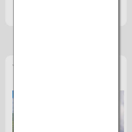
Consultez le site internet de
Japan Travel Planner
Hôtels recommandés
*
Chaque notation est fournie par l'établissement à
titre indicatif quant au niveau de confort, services
et commodités que vous pouvez espérer obtenir