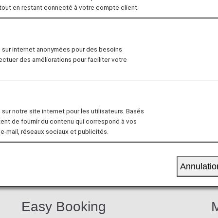
 tout en restant connecté à votre compte client.
b members exclusive discounts and offers at participati
n sur internet anonymées pour des besoins
fectuer des améliorations pour faciliter votre
sur notre site internet pour les utilisateurs. Basés
tent de fournir du contenu qui correspond à vos
 e-mail, réseaux sociaux et publicités.
Annulatio
Easy Booking
M