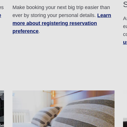
S
es
Make booking your next big trip easier than
e
ever by storing your personal details.
Learn
A
more about registering reservation
e
preference
.
c
u