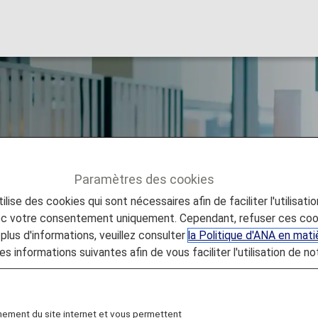
ub Member Benefit
Paramètres des cookies
lise des cookies qui sont nécessaires afin de faciliter l'utilisati
embers
vec votre consentement uniquement. Cependant, refuser ces coo
plus d'informations, veuillez consulter
la Politique d'ANA en mat
es informations suivantes afin de vous faciliter l'utilisation de no
eage Club (AMC) Membership
nement du site internet et vous permettent