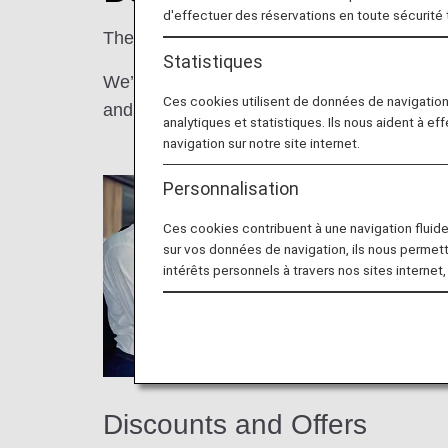
d'effectuer des réservations en toute sécurité
The more you fly with us, the better it gets!
Statistiques
We’re pleased to offer our ANA Mileage Clu
Ces cookies utilisent de données de navigatio
and more.
analytiques et statistiques. Ils nous aident à ef
navigation sur notre site internet.
Personnalisation
Ces cookies contribuent à une navigation fluide 
sur vos données de navigation, ils nous permet
intérêts personnels à travers nos sites internet,
Discounts and Offers