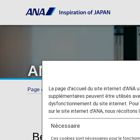
ANA Mileage Cl
La page d'accueil du site internet d'ANA uti
Page d'accueil
ANA Mileage Club
AMC M
supplémentaires peuvent être utilisés a
dysfonctionnement du site internet. Pour 
sur le site internet d'ANA, nous récoltons l
Nécessaire
Benefits of ANA Mil
Ces cookies sont nécessaires pour le fonction