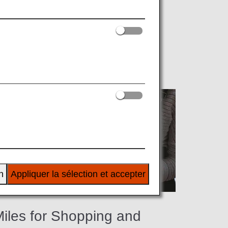
ng ANA partner shops, restaurants, spas
n
Appliquer la sélection et accepter
iles for Shopping and