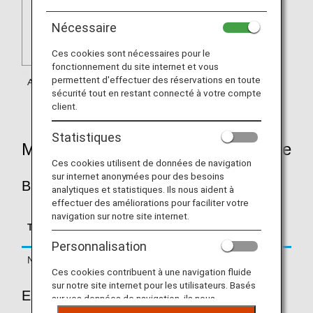
Nécessaire
Ces cookies sont nécessaires pour le
fonctionnement du site internet et vous
permettent d'effectuer des réservations en toute
sécurité tout en restant connecté à votre compte
client.
Statistiques
Mileage Accrual Rates By Fare Type
Ces cookies utilisent de données de navigation
sur internet anonymées pour des besoins
BUSINESS CLASS
analytiques et statistiques. Ils nous aident à
effectuer des améliorations pour faciliter votre
navigation sur notre site internet.
Accrual Rate for
Type
Booking Class
Basic Sector Mileage
Personnalisation
Normal Fares
A, C, D, Z
125%
Ces cookies contribuent à une navigation fluide
sur notre site internet pour les utilisateurs. Basés
ECONOMY CLASS
sur vos données de navigation, ils nous
permettent de fournir du contenu qui correspond