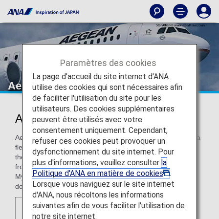
Paramètres des cookies
La page d'accueil du site internet d'ANA
Aegean Airlines
utilise des cookies qui sont nécessaires afin
de faciliter l'utilisation du site pour les
utilisateurs. Des cookies supplémentaires
Aegean Airlines (A3)
peuvent être utilisés avec votre
consentement uniquement. Cependant,
Aegean Airlines is Greece's largest full-service airline, with a
refuser ces cookies peut provoquer un
fleet of 47 aircraft. Together with its subsidiary Olympic Air,
dysfonctionnement du site internet. Pour
the carrier provides scheduled passenger service directly
plus d'informations, veuillez consulter
la
from the main hubs of Athens, Thessaloniki, Santorini and
Politique d'ANA en matière de cookies
.
Mykonos to 145 destinations, 111 international and 34
Lorsque vous naviguez sur le site internet
domestic, in 45 countries.
d'ANA, nous récoltons les informations
suivantes afin de vous faciliter l'utilisation de
notre site internet.