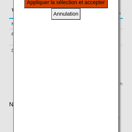
Appliquer la sélection et accepter
à vos intérêts personnels à travers nos sites
Accrual Rate for
Type
Booking Class
internet, e-mail, réseaux sociaux et publicités.
Basic Sector Mileage
Annulation
Normal Fares
Y, B
100%
PEX Fares
G, W, H, L, M,
70%
V, Q
Discount Fares
E, O, J, T, U, S,
50%
K, P
This information is current as of June 30, 2010.
The reservation class is the class that is printed on the
ticket. Tickets reserved under the booking classes which
are not eligible do not accrue mileage.
NOTES:
Partner airlines may change accrual rates and booking
classes that are eligible for accrual without notice.