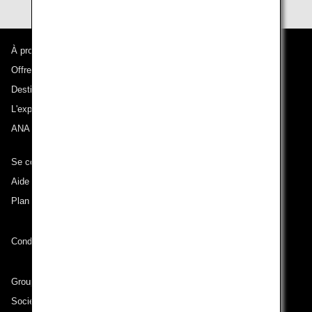
À propos d'ANA
Offres et annonces
Destinations desservies
L'expérience ANA
ANA Mileage Club
Se connecter à ANA
Aide technique (Accessibilité)
Plan du site
Conditions de transport
Groupe ANA
Sociétés du groupe