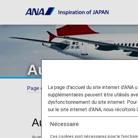
Austrian
La page d'accueil du site internet d'ANA uti
Page d'accueil
ANA Mileage Club
Partner
supplémentaires peuvent être utilisés a
dysfonctionnement du site internet. Pour 
sur le site internet d'ANA, nous récoltons l
Austrian (OS)
Nécessaire
Ces cookies sont nécessaires pour le fonction
Austrian is part of the Lufthansa Group and i