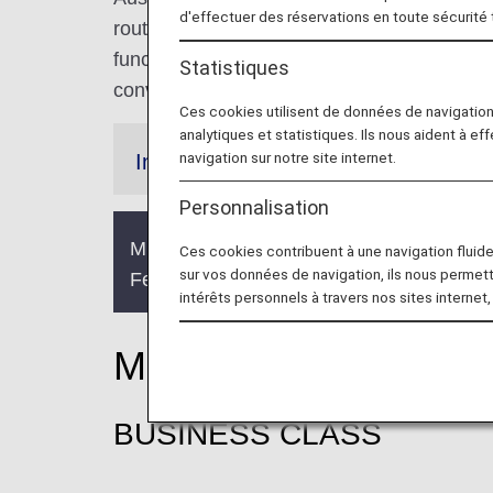
d'effectuer des réservations en toute sécurité
route network covering roughly 130 destinat
functions as Austrian hub and serves as a 
Statistiques
convenient location right in the middle of
Ces cookies utilisent de données de navigatio
analytiques et statistiques. Ils nous aident à ef
navigation sur notre site internet.
Information
Personnalisation
Mileage Accrual on train services with Aus
Ces cookies contribuent à une navigation fluide 
sur vos données de navigation, ils nous permet
February 1, 2019.
intérêts personnels à travers nos sites internet,
Mileage Accrual Rate
BUSINESS CLASS